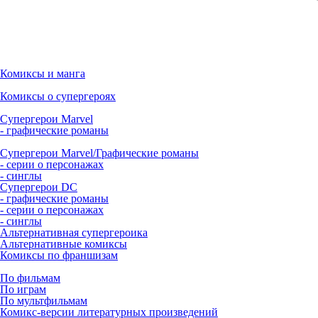
Комиксы и манга
Комиксы о супергероях
Супергерои Marvel
- графические романы
Супергерои Marvel/Графические романы
- серии о персонажах
- синглы
Супергерои DC
- графические романы
- серии о персонажах
- синглы
Альтернативная супергероика
Альтернативные комиксы
Комиксы по франшизам
По фильмам
По играм
По мультфильмам
Комикс-версии литературных произведений