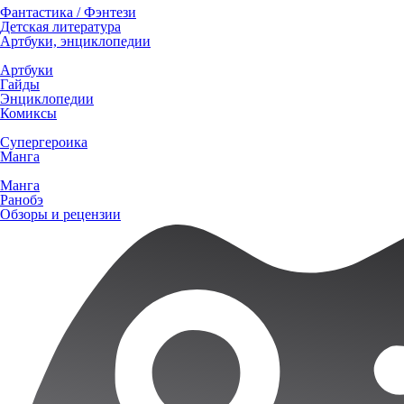
Фантастика / Фэнтези
Детская литература
Артбуки, энциклопедии
Артбуки
Гайды
Энциклопедии
Комиксы
Супергероика
Манга
Манга
Ранобэ
Обзоры и рецензии