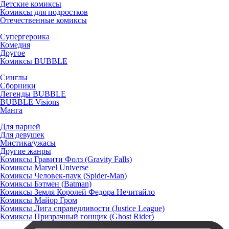
Детские комиксы
Комиксы для подростков
Отечественные комиксы
Супергероика
Комедия
Другое
Комиксы BUBBLE
Синглы
Сборники
Легенды BUBBLE
BUBBLE Visions
Манга
Для парней
Для девушек
Мистика/ужасы
Другие жанры
Комиксы Гравити Фолз (Gravity Falls)
Комиксы Marvel Universe
Комиксы Человек-паук (Spider-Man)
Комиксы Бэтмен (Batman)
Комиксы Земля Королей Федора Нечитайло
Комиксы Майор Гром
Комиксы Лига справедливости (Justice League)
Комиксы Призрачный гонщик (Ghost Rider)