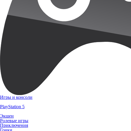
Игры и консоли
PlayStation 5
Экшен
Ролевые игры
Приключения
Гонки