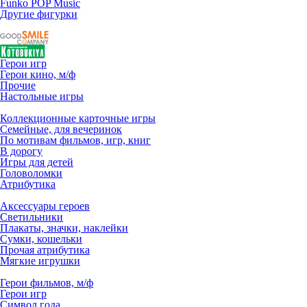
Funko POP Music
Другие фигурки
Герои игр
Герои кино, м/ф
Прочие
Настольные игры
Коллекционные карточные игры
Семейные, для вечеринок
По мотивам фильмов, игр, книг
В дорогу
Игры для детей
Головоломки
Атрибутика
Аксессуары героев
Светильники
Плакаты, значки, наклейки
Сумки, кошельки
Прочая атрибутика
Мягкие игрушки
Герои фильмов, м/ф
Герои игр
Символ года