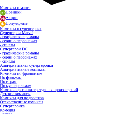
Комиксы и манга
Новинки
Акции
Популярные
Комиксы о супергероях
Супергерои Marvel
- графические романы
- серии о персонажах
- синглы
Супергерои DC
- графические романы
- серии о персонажах
- синглы
Альтернативная супергероика
Альтернативные комиксы
Комиксы по франшизам
По фильмам
По играм
По мультфильмам
Комикс-версии литературных произведений
Детские комиксы
Комиксы для подростков
Отечественные комиксы
Супергероика
Комедия