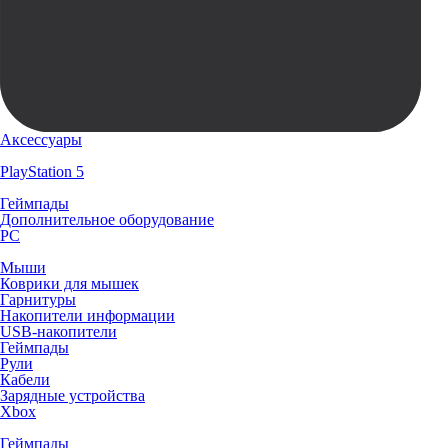
Аксессуары
PlayStation 5
Геймпады
Дополнительное оборудование
PC
Мыши
Коврики для мышек
Гарнитуры
Накопители информации
USB-накопители
Геймпады
Рули
Кабели
Зарядные устройства
Xbox
Геймпады