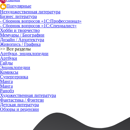
Популярные
Нехудожественная литература
Бизнес литература
- Сборник вопросов «1С:Профессионал»
- Сборник вопросов «1С:Специалист»
Хобби и творчество
Мемуары / Биографии
Дизайн / Архитектура
Живопись / Графика
>> Все разделы
Артбуки, энциклопедии
Артбуки
Гайды
Энциклопедии
Комиксы
Супергероика
Манга
Манга
Ранобэ
Художественная литература
Фантастика / Фэнтези
Детская литература
Обзоры и рецензии