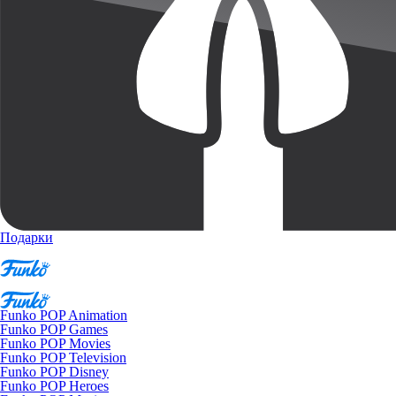
Подарки
Funko POP Animation
Funko POP Games
Funko POP Movies
Funko POP Television
Funko POP Disney
Funko POP Heroes