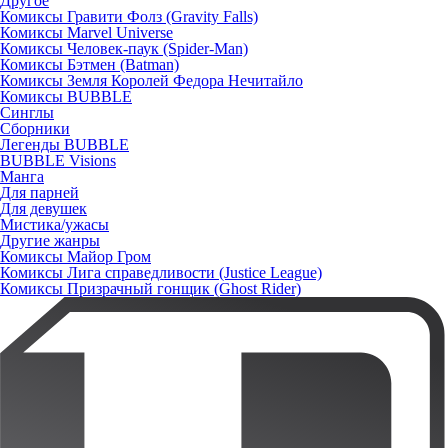
Другое
Комиксы Гравити Фолз (Gravity Falls)
Комиксы Marvel Universe
Комиксы Человек-паук (Spider-Man)
Комиксы Бэтмен (Batman)
Комиксы Земля Королей Федора Нечитайло
Комиксы BUBBLE
Синглы
Сборники
Легенды BUBBLE
BUBBLE Visions
Манга
Для парней
Для девушек
Мистика/ужасы
Другие жанры
Комиксы Майор Гром
Комиксы Лига справедливости (Justice League)
Комиксы Призрачный гонщик (Ghost Rider)