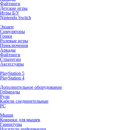
Файтинги
Детские игры
Игры Б/У
Nintendo Switch
Экшен
Симуляторы
Гонки
Ролевые игры
Приключения
Аркады
Файтинги
Стратегии
Аксессуары
PlayStation 5
PlayStation 4
Дополнительное оборудование
Геймпады
Рули
Кабели соединительные
PC
Мыши
Коврики для мышек
Гарнитуры
Носители информации