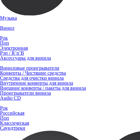
Музыка
Винил
Рок
Поп
Электронная
Рэп / R’n’B
Аксессуары для винила
Виниловые проигрыватели
Конверты / Чистящие средства
Средства для очистки винила
Внутренние конверты для винила
Внешние конверты / пакеты для винила
Проигрыватели винила
Audio CD
Рок
Российская
Поп
Классическая
Саундтреки