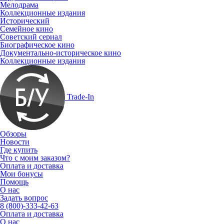
Мелодрама
Коллекционные издания
Исторический
Семейное кино
Советский сериал
Биографическое кино
Документально-историческое кино
Коллекционные издания
Trade-In
Обзоры
Новости
Где купить
Что с моим заказом?
Оплата и доставка
Мои бонусы
Помощь
О нас
Задать вопрос
8 (800)-333-42-63
Оплата и доставка
О нас