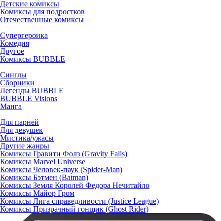
Детские комиксы
Комиксы для подростков
Отечественные комиксы
Супергероика
Комедия
Другое
Комиксы BUBBLE
Синглы
Сборники
Легенды BUBBLE
BUBBLE Visions
Манга
Для парней
Для девушек
Мистика/ужасы
Другие жанры
Комиксы Гравити Фолз (Gravity Falls)
Комиксы Marvel Universe
Комиксы Человек-паук (Spider-Man)
Комиксы Бэтмен (Batman)
Комиксы Земля Королей Федора Нечитайло
Комиксы Майор Гром
Комиксы Лига справедливости (Justice League)
Комиксы Призрачный гонщик (Ghost Rider)