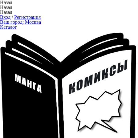
Назад
Назад
Назад
Вход
/
Регистрация
Ваш город:
Москва
Каталог