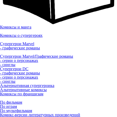
Комиксы и манга
Комиксы о супергероях
Супергерои Marvel
- графические романы
Супергерои Marvel/Графические романы
- серии о персонажах
- синглы
Супергерои DC
- графические романы
- серии о персонажах
- синглы
Альтернативная супергероика
Альтернативные комиксы
Комиксы по франшизам
По фильмам
По играм
По мультфильмам
Комикс-версии литературных произведений