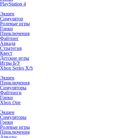
PlayStation 4
Экшен
Симулятор
Ролевые игры
Гонки
Приключения
Файтинг
Аркада
Стратегия
Квест
Детские игры
Игры Б/У
Xbox Series X/S
Экшен
Приключения
Симуляторы
Файтинги
Гонки
Xbox One
Экшен
Симуляторы
Гонки
Ролевые игры
Приключения
Аркады