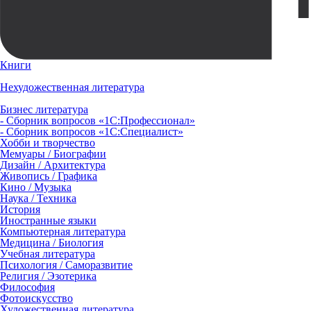
Книги
Нехудожественная литература
Бизнес литература
- Сборник вопросов «1С:Профессионал»
- Сборник вопросов «1С:Специалист»
Хобби и творчество
Мемуары / Биографии
Дизайн / Архитектура
Живопись / Графика
Кино / Музыка
Наука / Техника
История
Иностранные языки
Компьютерная литература
Медицина / Биология
Учебная литература
Психология / Саморазвитие
Религия / Эзотерика
Философия
Фотоискусство
Художественная литература