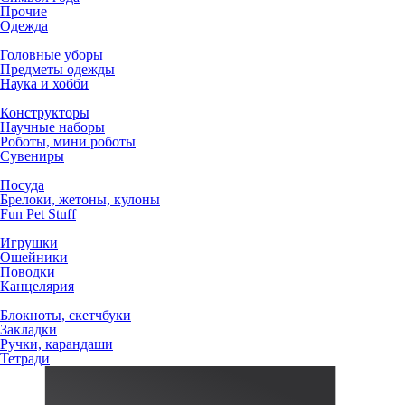
Прочие
Одежда
Головные уборы
Предметы одежды
Наука и хобби
Конструкторы
Научные наборы
Роботы, мини роботы
Сувениры
Посуда
Брелоки, жетоны, кулоны
Fun Pet Stuff
Игрушки
Ошейники
Поводки
Канцелярия
Блокноты, скетчбуки
Закладки
Ручки, карандаши
Тетради