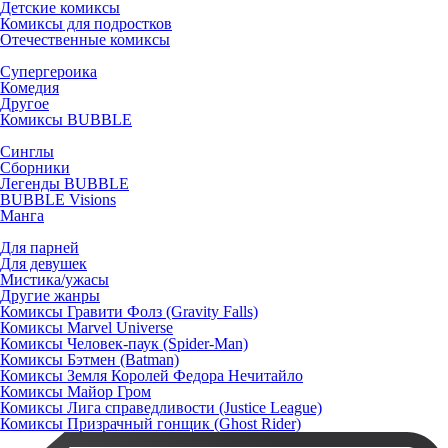
Детские комиксы
Комиксы для подростков
Отечественные комиксы
Супергероика
Комедия
Другое
Комиксы BUBBLE
Синглы
Сборники
Легенды BUBBLE
BUBBLE Visions
Манга
Для парней
Для девушек
Мистика/ужасы
Другие жанры
Комиксы Гравити Фолз (Gravity Falls)
Комиксы Marvel Universe
Комиксы Человек-паук (Spider-Man)
Комиксы Бэтмен (Batman)
Комиксы Земля Королей Федора Нечитайло
Комиксы Майор Гром
Комиксы Лига справедливости (Justice League)
Комиксы Призрачный гонщик (Ghost Rider)