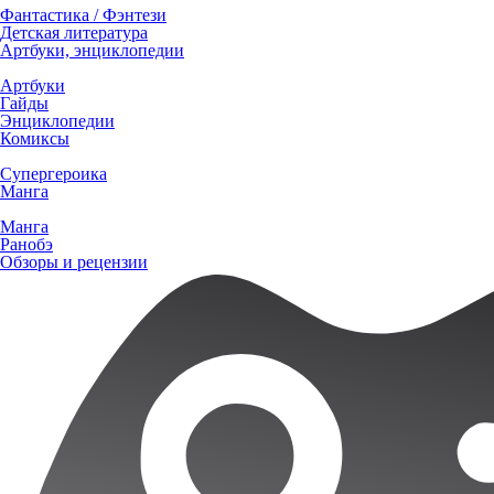
Фантастика / Фэнтези
Детская литература
Артбуки, энциклопедии
Артбуки
Гайды
Энциклопедии
Комиксы
Супергероика
Манга
Манга
Ранобэ
Обзоры и рецензии