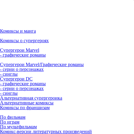
Комиксы и манга
Комиксы о супергероях
Супергерои Marvel
- графические романы
Супергерои Marvel/Графические романы
- серии о персонажах
- синглы
Супергерои DC
- графические романы
- серии о персонажах
- синглы
Альтернативная супергероика
Альтернативные комиксы
Комиксы по франшизам
По фильмам
По играм
По мультфильмам
Комикс-версии литературных произведений