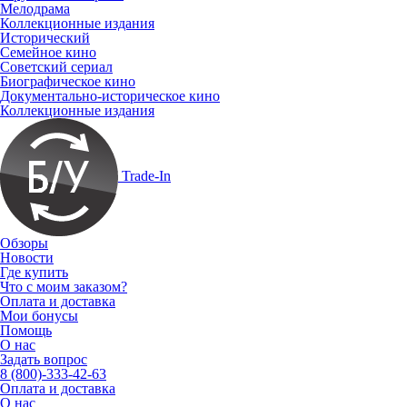
Мелодрама
Коллекционные издания
Исторический
Семейное кино
Советский сериал
Биографическое кино
Документально-историческое кино
Коллекционные издания
Trade-In
Обзоры
Новости
Где купить
Что с моим заказом?
Оплата и доставка
Мои бонусы
Помощь
О нас
Задать вопрос
8 (800)-333-42-63
Оплата и доставка
О нас