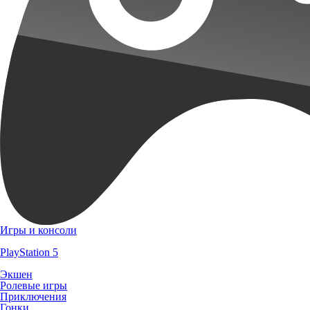
Игры и консоли
PlayStation 5
Экшен
Ролевые игры
Приключения
Гонки