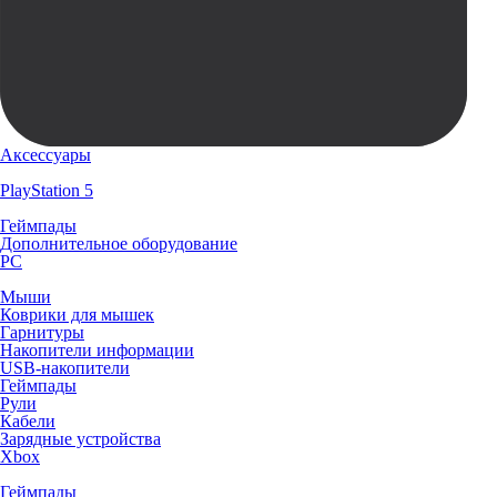
Аксессуары
PlayStation 5
Геймпады
Дополнительное оборудование
PC
Мыши
Коврики для мышек
Гарнитуры
Накопители информации
USB-накопители
Геймпады
Рули
Кабели
Зарядные устройства
Xbox
Геймпады