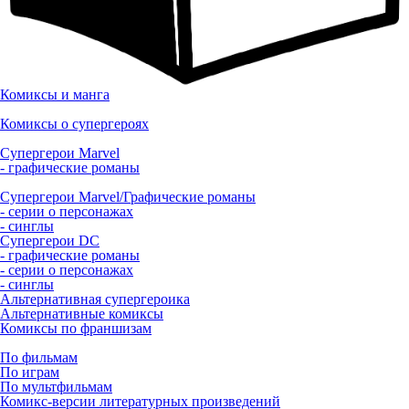
Комиксы и манга
Комиксы о супергероях
Супергерои Marvel
- графические романы
Супергерои Marvel/Графические романы
- серии о персонажах
- синглы
Супергерои DC
- графические романы
- серии о персонажах
- синглы
Альтернативная супергероика
Альтернативные комиксы
Комиксы по франшизам
По фильмам
По играм
По мультфильмам
Комикс-версии литературных произведений