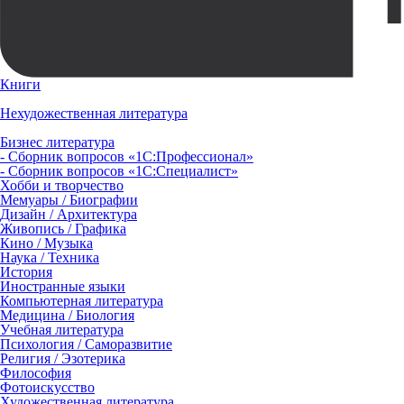
Книги
Нехудожественная литература
Бизнес литература
- Сборник вопросов «1С:Профессионал»
- Сборник вопросов «1С:Специалист»
Хобби и творчество
Мемуары / Биографии
Дизайн / Архитектура
Живопись / Графика
Кино / Музыка
Наука / Техника
История
Иностранные языки
Компьютерная литература
Медицина / Биология
Учебная литература
Психология / Саморазвитие
Религия / Эзотерика
Философия
Фотоискусство
Художественная литература