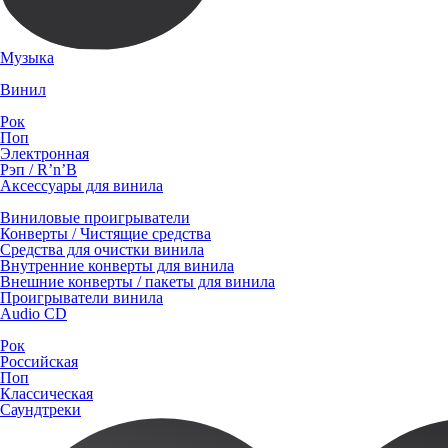
Музыка
Винил
Рок
Поп
Электронная
Рэп / R’n’B
Аксессуары для винила
Виниловые проигрыватели
Конверты / Чистящие средства
Средства для очистки винила
Внутренние конверты для винила
Внешние конверты / пакеты для винила
Проигрыватели винила
Audio CD
Рок
Российская
Поп
Классическая
Саундтреки