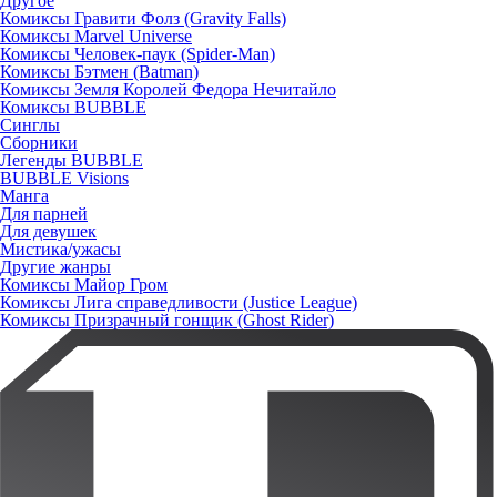
Другое
Комиксы Гравити Фолз (Gravity Falls)
Комиксы Marvel Universe
Комиксы Человек-паук (Spider-Man)
Комиксы Бэтмен (Batman)
Комиксы Земля Королей Федора Нечитайло
Комиксы BUBBLE
Синглы
Сборники
Легенды BUBBLE
BUBBLE Visions
Манга
Для парней
Для девушек
Мистика/ужасы
Другие жанры
Комиксы Майор Гром
Комиксы Лига справедливости (Justice League)
Комиксы Призрачный гонщик (Ghost Rider)