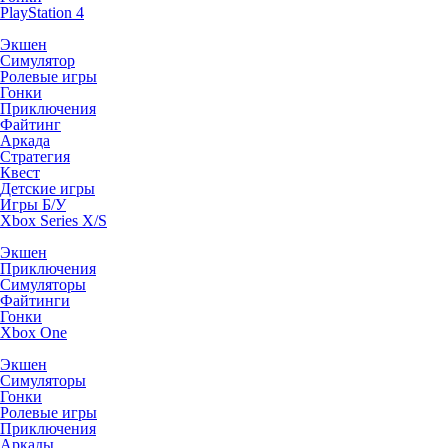
PlayStation 4
Экшен
Симулятор
Ролевые игры
Гонки
Приключения
Файтинг
Аркада
Стратегия
Квест
Детские игры
Игры Б/У
Xbox Series X/S
Экшен
Приключения
Симуляторы
Файтинги
Гонки
Xbox One
Экшен
Симуляторы
Гонки
Ролевые игры
Приключения
Аркады