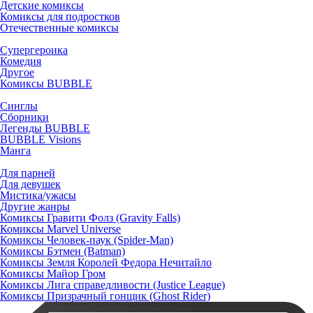
Детские комиксы
Комиксы для подростков
Отечественные комиксы
Супергероика
Комедия
Другое
Комиксы BUBBLE
Синглы
Сборники
Легенды BUBBLE
BUBBLE Visions
Манга
Для парней
Для девушек
Мистика/ужасы
Другие жанры
Комиксы Гравити Фолз (Gravity Falls)
Комиксы Marvel Universe
Комиксы Человек-паук (Spider-Man)
Комиксы Бэтмен (Batman)
Комиксы Земля Королей Федора Нечитайло
Комиксы Майор Гром
Комиксы Лига справедливости (Justice League)
Комиксы Призрачный гонщик (Ghost Rider)