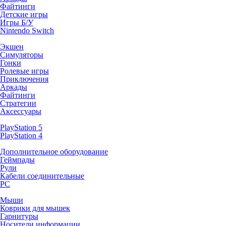
Файтинги
Детские игры
Игры Б/У
Nintendo Switch
Экшен
Симуляторы
Гонки
Ролевые игры
Приключения
Аркады
Файтинги
Стратегии
Аксессуары
PlayStation 5
PlayStation 4
Дополнительное оборудование
Геймпады
Рули
Кабели соединительные
PC
Мыши
Коврики для мышек
Гарнитуры
Носители информации