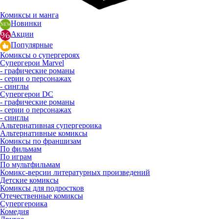
Комиксы и манга
Новинки
Акции
Популярные
Комиксы о супергероях
Супергерои Marvel
- графические романы
- серии о персонажах
- синглы
Супергерои DC
- графические романы
- серии о персонажах
- синглы
Альтернативная супергероика
Альтернативные комиксы
Комиксы по франшизам
По фильмам
По играм
По мультфильмам
Комикс-версии литературных произведений
Детские комиксы
Комиксы для подростков
Отечественные комиксы
Супергероика
Комедия