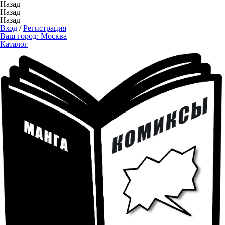
Назад
Назад
Назад
Вход
/
Регистрация
Ваш город:
Москва
Каталог