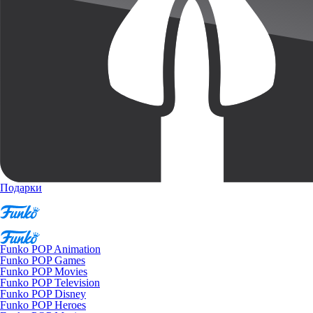
Подарки
Funko POP Animation
Funko POP Games
Funko POP Movies
Funko POP Television
Funko POP Disney
Funko POP Heroes