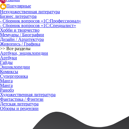
Популярные
Нехудожественная литература
Бизнес литература
- Сборник вопросов «1С:Профессионал»
- Сборник вопросов «1С:Специалист»
Хобби и творчество
Мемуары / Биографии
Дизайн / Архитектура
Живопись / Графика
>> Все разделы
Артбуки, энциклопедии
Артбуки
Гайды
Энциклопедии
Комиксы
Супергероика
Манга
Манга
Ранобэ
Художественная литература
Фантастика / Фэнтези
Детская литература
Обзоры и рецензии