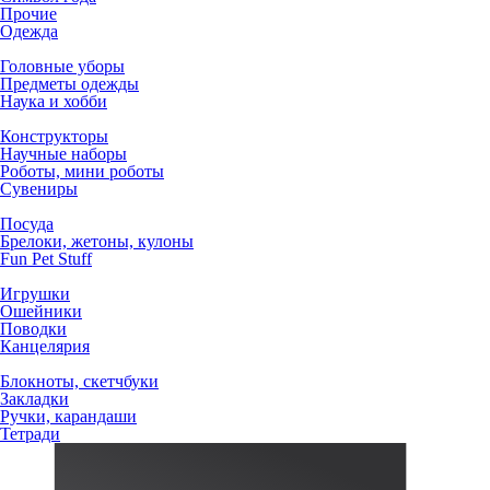
Прочие
Одежда
Головные уборы
Предметы одежды
Наука и хобби
Конструкторы
Научные наборы
Роботы, мини роботы
Сувениры
Посуда
Брелоки, жетоны, кулоны
Fun Pet Stuff
Игрушки
Ошейники
Поводки
Канцелярия
Блокноты, скетчбуки
Закладки
Ручки, карандаши
Тетради