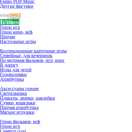
Funko POP Music
Другие фигурки
Герои игр
Герои кино, м/ф
Прочие
Настольные игры
Коллекционные карточные игры
Семейные, для вечеринок
По мотивам фильмов, игр, книг
В дорогу
Игры для детей
Головоломки
Атрибутика
Аксессуары героев
Светильники
Плакаты, значки, наклейки
Сумки, кошельки
Прочая атрибутика
Мягкие игрушки
Герои фильмов, м/ф
Герои игр
Символ года