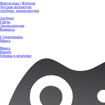
Фантастика / Фэнтези
Детская литература
Артбуки, энциклопедии
Артбуки
Гайды
Энциклопедии
Комиксы
Супергероика
Манга
Манга
Ранобэ
Обзоры и рецензии