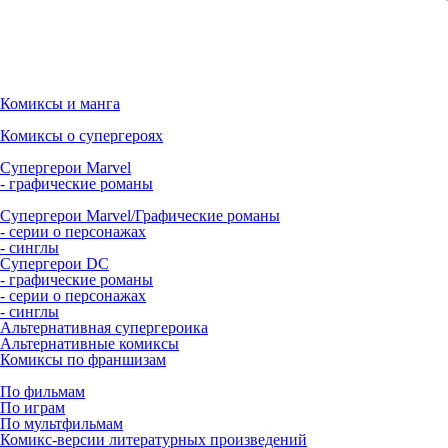
Комиксы и манга
Комиксы о супергероях
Супергерои Marvel
- графические романы
Супергерои Marvel/Графические романы
- серии о персонажах
- синглы
Супергерои DC
- графические романы
- серии о персонажах
- синглы
Альтернативная супергероика
Альтернативные комиксы
Комиксы по франшизам
По фильмам
По играм
По мультфильмам
Комикс-версии литературных произведений