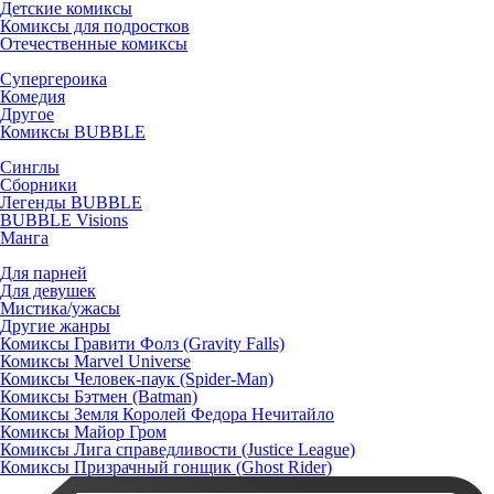
Детские комиксы
Комиксы для подростков
Отечественные комиксы
Супергероика
Комедия
Другое
Комиксы BUBBLE
Синглы
Сборники
Легенды BUBBLE
BUBBLE Visions
Манга
Для парней
Для девушек
Мистика/ужасы
Другие жанры
Комиксы Гравити Фолз (Gravity Falls)
Комиксы Marvel Universe
Комиксы Человек-паук (Spider-Man)
Комиксы Бэтмен (Batman)
Комиксы Земля Королей Федора Нечитайло
Комиксы Майор Гром
Комиксы Лига справедливости (Justice League)
Комиксы Призрачный гонщик (Ghost Rider)