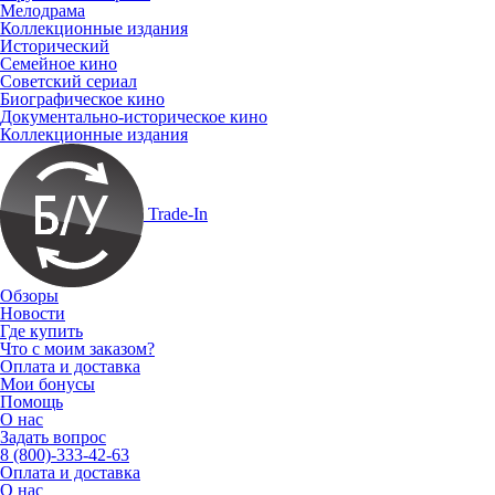
Мелодрама
Коллекционные издания
Исторический
Семейное кино
Советский сериал
Биографическое кино
Документально-историческое кино
Коллекционные издания
Trade-In
Обзоры
Новости
Где купить
Что с моим заказом?
Оплата и доставка
Мои бонусы
Помощь
О нас
Задать вопрос
8 (800)-333-42-63
Оплата и доставка
О нас