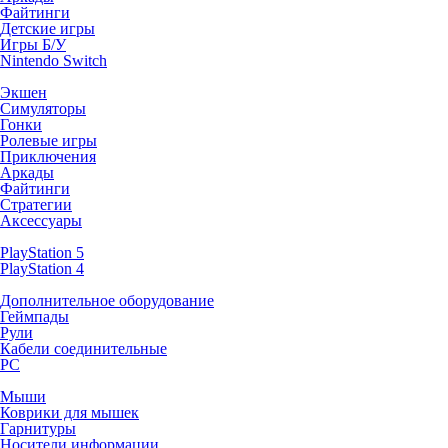
Файтинги
Детские игры
Игры Б/У
Nintendo Switch
Экшен
Симуляторы
Гонки
Ролевые игры
Приключения
Аркады
Файтинги
Стратегии
Аксессуары
PlayStation 5
PlayStation 4
Дополнительное оборудование
Геймпады
Рули
Кабели соединительные
PC
Мыши
Коврики для мышек
Гарнитуры
Носители информации