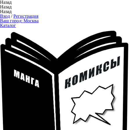
Назад
Назад
Назад
Вход
/
Регистрация
Ваш город:
Москва
Каталог