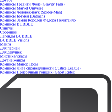
Другое
Комиксы Гравити Фолз (Gravity Falls)
Комиксы Marvel Universe
Комиксы Человек-паук (Spider-Man)
Комиксы Бэтмен (Batman)
Комиксы Земля Королей Федора Нечитайло
Комиксы BUBBLE
Синглы
Сборники
Легенды BUBBLE
BUBBLE Visions
Манга
Для парней
Для девушек
Мистика/ужасы
Другие жанры
Комиксы Майор Гром
Комиксы Лига справедливости (Justice League)
Комиксы Призрачный гонщик (Ghost Rider)