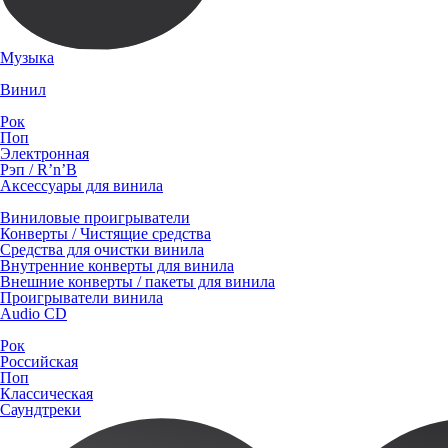
Музыка
Винил
Рок
Поп
Электронная
Рэп / R’n’B
Аксессуары для винила
Виниловые проигрыватели
Конверты / Чистящие средства
Средства для очистки винила
Внутренние конверты для винила
Внешние конверты / пакеты для винила
Проигрыватели винила
Audio CD
Рок
Российская
Поп
Классическая
Саундтреки