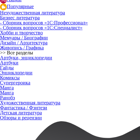
Популярные
Нехудожественная литература
Бизнес литература
- Сборник вопросов «1С:Профессионал»
- Сборник вопросов «1С:Специалист»
Хобби и творчество
Мемуары / Биографии
Дизайн / Архитектура
Живопись / Графика
>> Все разделы
Артбуки, энциклопедии
Артбуки
Гайды
Энциклопедии
Комиксы
Супергероика
Манга
Манга
Ранобэ
Художественная литература
Фантастика / Фэнтези
Детская литература
Обзоры и рецензии