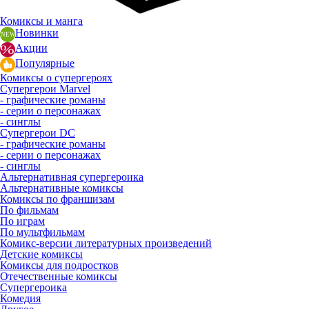
Комиксы и манга
Новинки
Акции
Популярные
Комиксы о супергероях
Супергерои Marvel
- графические романы
- серии о персонажах
- синглы
Супергерои DC
- графические романы
- серии о персонажах
- синглы
Альтернативная супергероика
Альтернативные комиксы
Комиксы по франшизам
По фильмам
По играм
По мультфильмам
Комикс-версии литературных произведений
Детские комиксы
Комиксы для подростков
Отечественные комиксы
Супергероика
Комедия