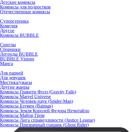
Детские комиксы
Комиксы для подростков
Отечественные комиксы
Супергероика
Комедия
Другое
Комиксы BUBBLE
Синглы
Сборники
Легенды BUBBLE
BUBBLE Visions
Манга
Для парней
Для девушек
Мистика/ужасы
Другие жанры
Комиксы Гравити Фолз (Gravity Falls)
Комиксы Marvel Universe
Комиксы Человек-паук (Spider-Man)
Комиксы Бэтмен (Batman)
Комиксы Земля Королей Федора Нечитайло
Комиксы Майор Гром
Комиксы Лига справедливости (Justice League)
Комиксы Призрачный гонщик (Ghost Rider)