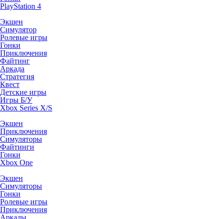
PlayStation 4
Экшен
Симулятор
Ролевые игры
Гонки
Приключения
Файтинг
Аркада
Стратегия
Квест
Детские игры
Игры Б/У
Xbox Series X/S
Экшен
Приключения
Симуляторы
Файтинги
Гонки
Xbox One
Экшен
Симуляторы
Гонки
Ролевые игры
Приключения
Аркады