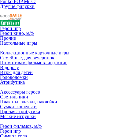
Funko POP Music
Другие фигурки
Герои игр
Герои кино, м/ф
Прочие
Настольные игры
Коллекционные карточные игры
Семейные, для вечеринок
По мотивам фильмов, игр, книг
В дорогу
Игры для детей
Головоломки
Атрибутика
Аксессуары героев
Светильники
Плакаты, значки, наклейки
Сумки, кошельки
Прочая атрибутика
Мягкие игрушки
Герои фильмов, м/ф
Герои игр
Символ года