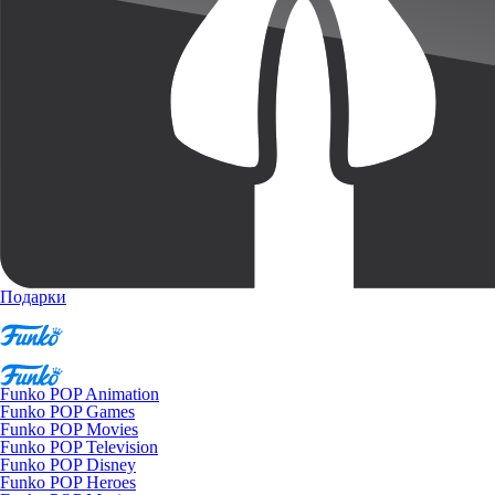
Подарки
Funko POP Animation
Funko POP Games
Funko POP Movies
Funko POP Television
Funko POP Disney
Funko POP Heroes