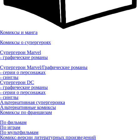
Комиксы и манга
Комиксы о супергероях
Супергерои Marvel
- графические романы
Супергерои Marvel/Графические романы
- серии о персонажах
- синглы
Супергерои DC
- графические романы
- серии о персонажах
- синглы
Альтернативная супергероика
Альтернативные комиксы
Комиксы по франшизам
По фильмам
По играм
По мультфильмам
Комикс-версии литературных произведений