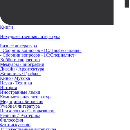
Книги
Нехудожественная литература
Бизнес литература
- Сборник вопросов «1С:Профессионал»
- Сборник вопросов «1С:Специалист»
Хобби и творчество
Мемуары / Биографии
Дизайн / Архитектура
Живопись / Графика
Кино / Музыка
Наука / Техника
История
Иностранные языки
Компьютерная литература
Медицина / Биология
Учебная литература
Психология / Саморазвитие
Религия / Эзотерика
Философия
Фотоискусство
Художественная литература