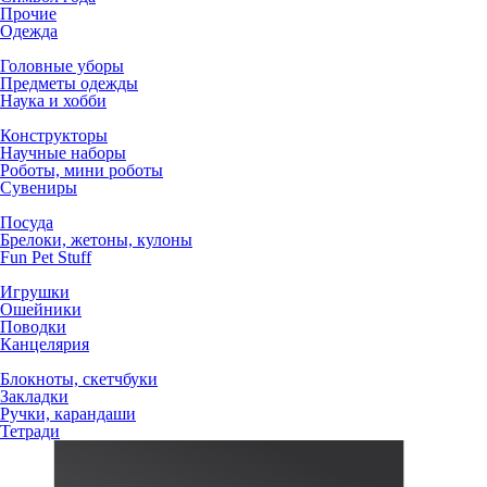
Прочие
Одежда
Головные уборы
Предметы одежды
Наука и хобби
Конструкторы
Научные наборы
Роботы, мини роботы
Сувениры
Посуда
Брелоки, жетоны, кулоны
Fun Pet Stuff
Игрушки
Ошейники
Поводки
Канцелярия
Блокноты, скетчбуки
Закладки
Ручки, карандаши
Тетради