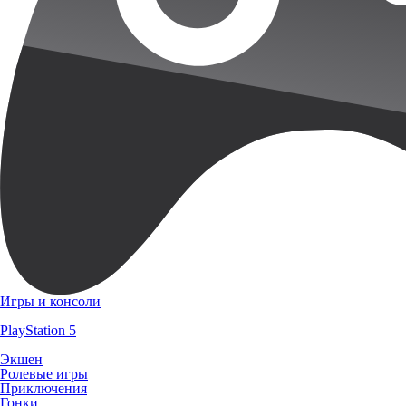
Игры и консоли
PlayStation 5
Экшен
Ролевые игры
Приключения
Гонки