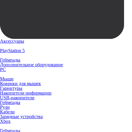
Аксессуары
PlayStation 5
Геймпады
Дополнительное оборудование
PC
Мыши
Коврики для мышек
Гарнитуры
Накопители информации
USB-накопители
Геймпады
Рули
Кабели
Зарядные устройства
Xbox
Геймпады