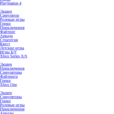
PlayStation 4
Экшен
Симулятор
Ролевые игры
Гонки
Приключения
Файтинг
Аркада
Стратегия
Квест
Детские игры
Игры Б/У
Xbox Series X/S
Экшен
Приключения
Симуляторы
Файтинги
Гонки
Xbox One
Экшен
Симуляторы
Гонки
Ролевые игры
Приключения
Аркады