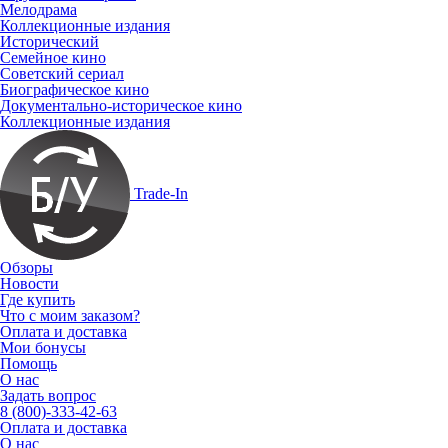
Мелодрама
Коллекционные издания
Исторический
Семейное кино
Советский сериал
Биографическое кино
Документально-историческое кино
Коллекционные издания
Trade-In
Обзоры
Новости
Где купить
Что с моим заказом?
Оплата и доставка
Мои бонусы
Помощь
О нас
Задать вопрос
8 (800)-333-42-63
Оплата и доставка
О нас