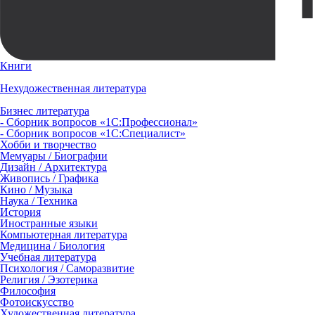
Книги
Нехудожественная литература
Бизнес литература
- Сборник вопросов «1С:Профессионал»
- Сборник вопросов «1С:Специалист»
Хобби и творчество
Мемуары / Биографии
Дизайн / Архитектура
Живопись / Графика
Кино / Музыка
Наука / Техника
История
Иностранные языки
Компьютерная литература
Медицина / Биология
Учебная литература
Психология / Саморазвитие
Религия / Эзотерика
Философия
Фотоискусство
Художественная литература