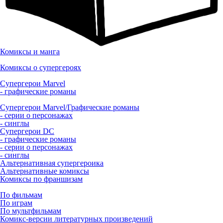
Комиксы и манга
Комиксы о супергероях
Супергерои Marvel
- графические романы
Супергерои Marvel/Графические романы
- серии о персонажах
- синглы
Супергерои DC
- графические романы
- серии о персонажах
- синглы
Альтернативная супергероика
Альтернативные комиксы
Комиксы по франшизам
По фильмам
По играм
По мультфильмам
Комикс-версии литературных произведений