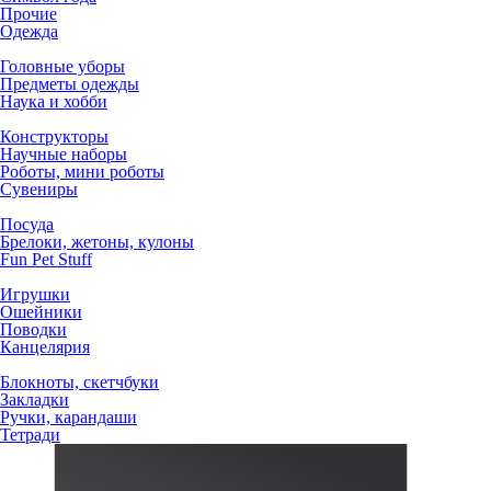
Прочие
Одежда
Головные уборы
Предметы одежды
Наука и хобби
Конструкторы
Научные наборы
Роботы, мини роботы
Сувениры
Посуда
Брелоки, жетоны, кулоны
Fun Pet Stuff
Игрушки
Ошейники
Поводки
Канцелярия
Блокноты, скетчбуки
Закладки
Ручки, карандаши
Тетради