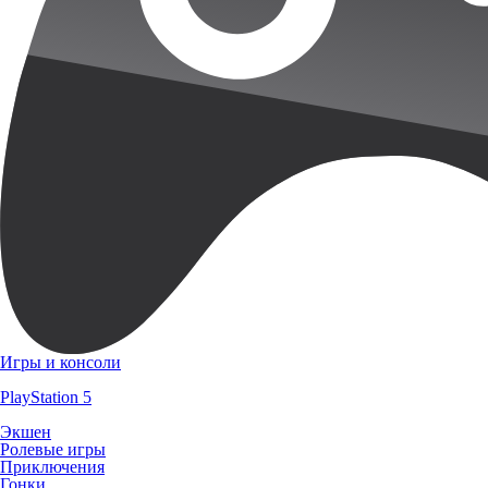
Игры и консоли
PlayStation 5
Экшен
Ролевые игры
Приключения
Гонки