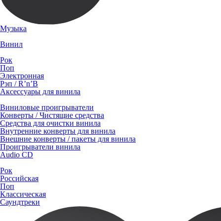
Музыка
Винил
Рок
Поп
Электронная
Рэп / R’n’B
Аксессуары для винила
Виниловые проигрыватели
Конверты / Чистящие средства
Средства для очистки винила
Внутренние конверты для винила
Внешние конверты / пакеты для винила
Проигрыватели винила
Audio CD
Рок
Российская
Поп
Классическая
Саундтреки