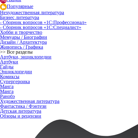
Популярные
Нехудожественная литература
Бизнес литература
- Сборник вопросов «1С:Профессионал»
- Сборник вопросов «1С:Специалист»
Хобби и творчество
Мемуары / Биографии
Дизайн / Архитектура
Живопись / Графика
>> Все разделы
Артбуки, энциклопедии
Артбуки
Гайды
Энциклопедии
Комиксы
Супергероика
Манга
Манга
Ранобэ
Художественная литература
Фантастика / Фэнтези
Детская литература
Обзоры и рецензии