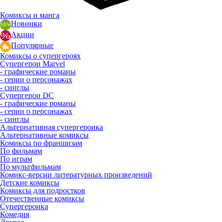
Комиксы и манга
Новинки
Акции
Популярные
Комиксы о супергероях
Супергерои Marvel
- графические романы
- серии о персонажах
- синглы
Супергерои DC
- графические романы
- серии о персонажах
- синглы
Альтернативная супергероика
Альтернативные комиксы
Комиксы по франшизам
По фильмам
По играм
По мультфильмам
Комикс-версии литературных произведений
Детские комиксы
Комиксы для подростков
Отечественные комиксы
Супергероика
Комедия