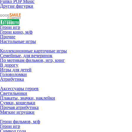
Funko POP Music
Другие фигурки
Герои игр
Герои кино, м/ф
Прочие
Настольные игры
Коллекционные карточные игры
Семейные, для вечеринок
По мотивам фильмов, игр, книг
В дорогу
Игры для детей
Головоломки
Атрибутика
Аксессуары героев
Светильники
Плакаты, значки, наклейки
Сумки, кошельки
Прочая атрибутика
Мягкие игрушки
Герои фильмов, м/ф
Герои игр
Символ года