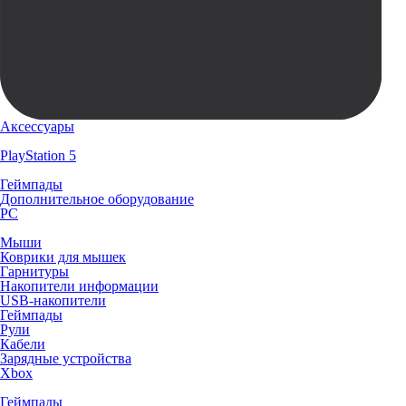
Аксессуары
PlayStation 5
Геймпады
Дополнительное оборудование
PC
Мыши
Коврики для мышек
Гарнитуры
Накопители информации
USB-накопители
Геймпады
Рули
Кабели
Зарядные устройства
Xbox
Геймпады