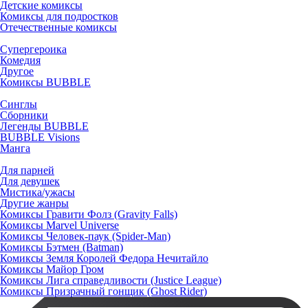
Детские комиксы
Комиксы для подростков
Отечественные комиксы
Супергероика
Комедия
Другое
Комиксы BUBBLE
Синглы
Сборники
Легенды BUBBLE
BUBBLE Visions
Манга
Для парней
Для девушек
Мистика/ужасы
Другие жанры
Комиксы Гравити Фолз (Gravity Falls)
Комиксы Marvel Universe
Комиксы Человек-паук (Spider-Man)
Комиксы Бэтмен (Batman)
Комиксы Земля Королей Федора Нечитайло
Комиксы Майор Гром
Комиксы Лига справедливости (Justice League)
Комиксы Призрачный гонщик (Ghost Rider)