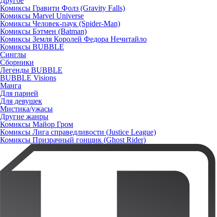
Другое
Комиксы Гравити Фолз (Gravity Falls)
Комиксы Marvel Universe
Комиксы Человек-паук (Spider-Man)
Комиксы Бэтмен (Batman)
Комиксы Земля Королей Федора Нечитайло
Комиксы BUBBLE
Синглы
Сборники
Легенды BUBBLE
BUBBLE Visions
Манга
Для парней
Для девушек
Мистика/ужасы
Другие жанры
Комиксы Майор Гром
Комиксы Лига справедливости (Justice League)
Комиксы Призрачный гонщик (Ghost Rider)