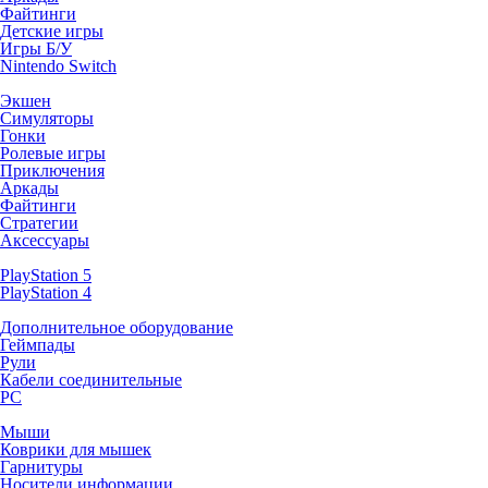
Файтинги
Детские игры
Игры Б/У
Nintendo Switch
Экшен
Симуляторы
Гонки
Ролевые игры
Приключения
Аркады
Файтинги
Стратегии
Аксессуары
PlayStation 5
PlayStation 4
Дополнительное оборудование
Геймпады
Рули
Кабели соединительные
PC
Мыши
Коврики для мышек
Гарнитуры
Носители информации