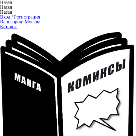
Назад
Назад
Назад
Вход
/
Регистрация
Ваш город:
Москва
Каталог