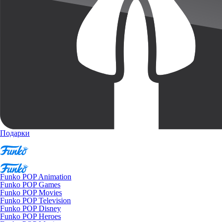
Подарки
Funko POP Animation
Funko POP Games
Funko POP Movies
Funko POP Television
Funko POP Disney
Funko POP Heroes