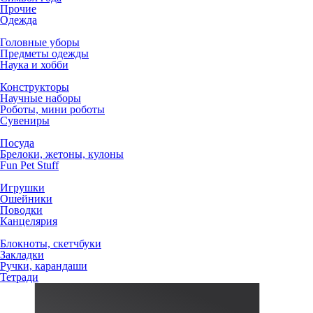
Прочие
Одежда
Головные уборы
Предметы одежды
Наука и хобби
Конструкторы
Научные наборы
Роботы, мини роботы
Сувениры
Посуда
Брелоки, жетоны, кулоны
Fun Pet Stuff
Игрушки
Ошейники
Поводки
Канцелярия
Блокноты, скетчбуки
Закладки
Ручки, карандаши
Тетради