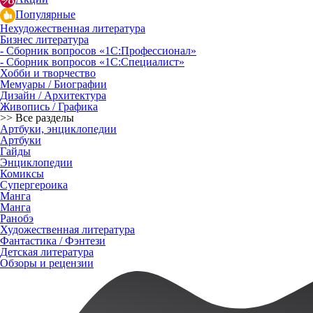
Популярные
Нехудожественная литература
Бизнес литература
- Сборник вопросов «1С:Профессионал»
- Сборник вопросов «1С:Специалист»
Хобби и творчество
Мемуары / Биографии
Дизайн / Архитектура
Живопись / Графика
>> Все разделы
Артбуки, энциклопедии
Артбуки
Гайды
Энциклопедии
Комиксы
Супергероика
Манга
Манга
Ранобэ
Художественная литература
Фантастика / Фэнтези
Детская литература
Обзоры и рецензии