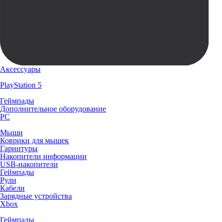
Аксессуары
PlayStation 5
Геймпады
Дополнительное оборудование
PC
Мыши
Коврики для мышек
Гарнитуры
Накопители информации
USB-накопители
Геймпады
Рули
Кабели
Зарядные устройства
Xbox
Геймпады