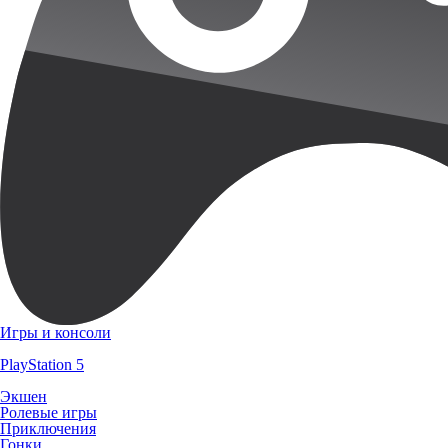
Игры и консоли
PlayStation 5
Экшен
Ролевые игры
Приключения
Гонки