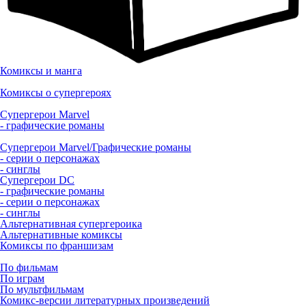
Комиксы и манга
Комиксы о супергероях
Супергерои Marvel
- графические романы
Супергерои Marvel/Графические романы
- серии о персонажах
- синглы
Супергерои DC
- графические романы
- серии о персонажах
- синглы
Альтернативная супергероика
Альтернативные комиксы
Комиксы по франшизам
По фильмам
По играм
По мультфильмам
Комикс-версии литературных произведений