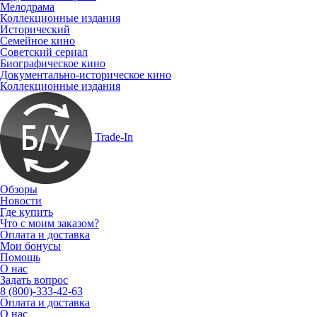
Мелодрама
Коллекционные издания
Исторический
Семейное кино
Советский сериал
Биографическое кино
Документально-историческое кино
Коллекционные издания
Trade-In
Обзоры
Новости
Где купить
Что с моим заказом?
Оплата и доставка
Мои бонусы
Помощь
О нас
Задать вопрос
8 (800)-333-42-63
Оплата и доставка
О нас