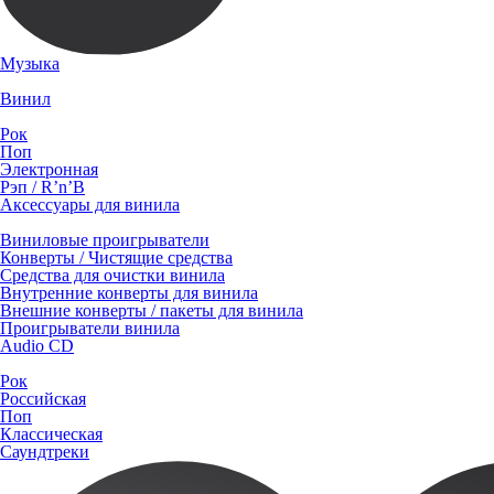
Музыка
Винил
Рок
Поп
Электронная
Рэп / R’n’B
Аксессуары для винила
Виниловые проигрыватели
Конверты / Чистящие средства
Средства для очистки винила
Внутренние конверты для винила
Внешние конверты / пакеты для винила
Проигрыватели винила
Audio CD
Рок
Российская
Поп
Классическая
Саундтреки