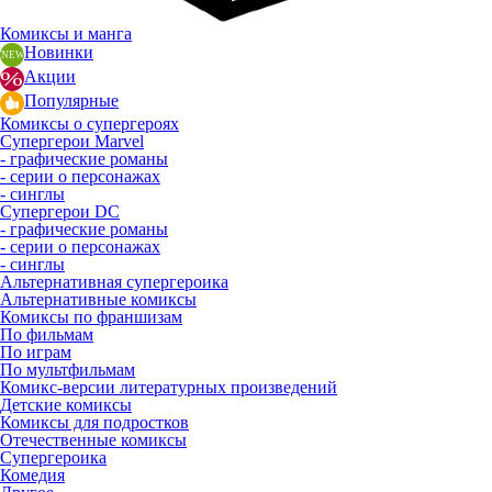
Комиксы и манга
Новинки
Акции
Популярные
Комиксы о супергероях
Супергерои Marvel
- графические романы
- серии о персонажах
- синглы
Супергерои DC
- графические романы
- серии о персонажах
- синглы
Альтернативная супергероика
Альтернативные комиксы
Комиксы по франшизам
По фильмам
По играм
По мультфильмам
Комикс-версии литературных произведений
Детские комиксы
Комиксы для подростков
Отечественные комиксы
Супергероика
Комедия