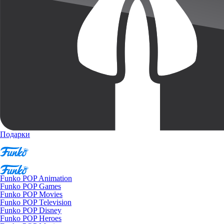
Подарки
Funko POP Animation
Funko POP Games
Funko POP Movies
Funko POP Television
Funko POP Disney
Funko POP Heroes