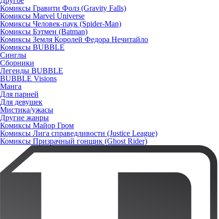
Другое
Комиксы Гравити Фолз (Gravity Falls)
Комиксы Marvel Universe
Комиксы Человек-паук (Spider-Man)
Комиксы Бэтмен (Batman)
Комиксы Земля Королей Федора Нечитайло
Комиксы BUBBLE
Синглы
Сборники
Легенды BUBBLE
BUBBLE Visions
Манга
Для парней
Для девушек
Мистика/ужасы
Другие жанры
Комиксы Майор Гром
Комиксы Лига справедливости (Justice League)
Комиксы Призрачный гонщик (Ghost Rider)