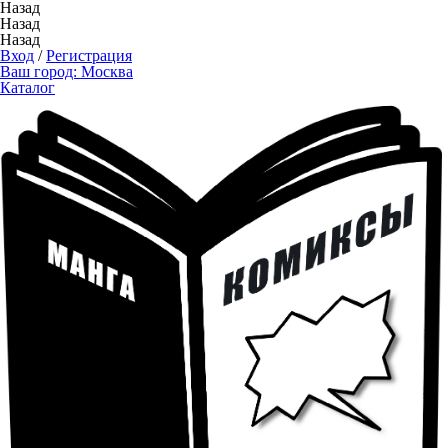
Назад
Назад
Назад
Вход
/
Регистрация
Ваш город:
Москва
Каталог