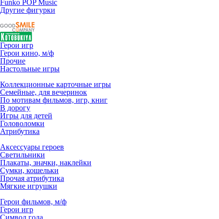
Funko POP Music
Другие фигурки
Герои игр
Герои кино, м/ф
Прочие
Настольные игры
Коллекционные карточные игры
Семейные, для вечеринок
По мотивам фильмов, игр, книг
В дорогу
Игры для детей
Головоломки
Атрибутика
Аксессуары героев
Светильники
Плакаты, значки, наклейки
Сумки, кошельки
Прочая атрибутика
Мягкие игрушки
Герои фильмов, м/ф
Герои игр
Символ года