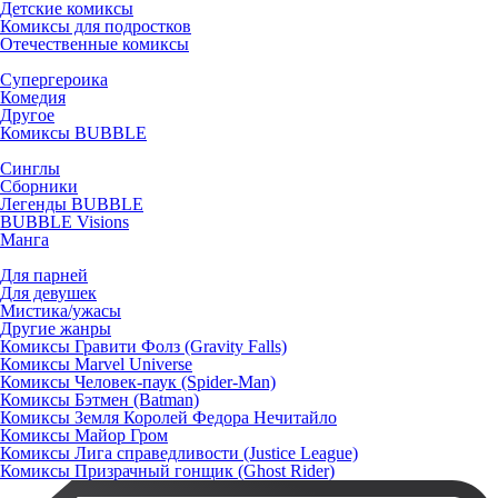
Детские комиксы
Комиксы для подростков
Отечественные комиксы
Супергероика
Комедия
Другое
Комиксы BUBBLE
Синглы
Сборники
Легенды BUBBLE
BUBBLE Visions
Манга
Для парней
Для девушек
Мистика/ужасы
Другие жанры
Комиксы Гравити Фолз (Gravity Falls)
Комиксы Marvel Universe
Комиксы Человек-паук (Spider-Man)
Комиксы Бэтмен (Batman)
Комиксы Земля Королей Федора Нечитайло
Комиксы Майор Гром
Комиксы Лига справедливости (Justice League)
Комиксы Призрачный гонщик (Ghost Rider)