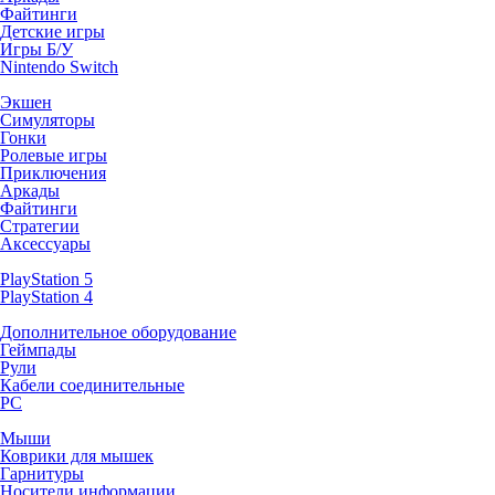
Файтинги
Детские игры
Игры Б/У
Nintendo Switch
Экшен
Симуляторы
Гонки
Ролевые игры
Приключения
Аркады
Файтинги
Стратегии
Аксессуары
PlayStation 5
PlayStation 4
Дополнительное оборудование
Геймпады
Рули
Кабели соединительные
PC
Мыши
Коврики для мышек
Гарнитуры
Носители информации