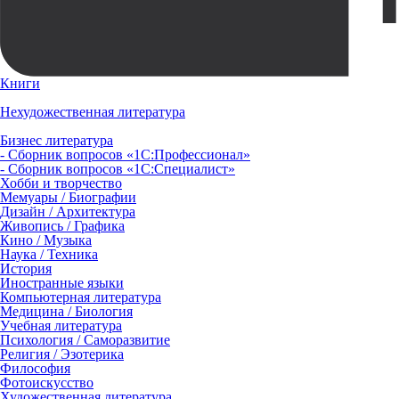
Книги
Нехудожественная литература
Бизнес литература
- Сборник вопросов «1С:Профессионал»
- Сборник вопросов «1С:Специалист»
Хобби и творчество
Мемуары / Биографии
Дизайн / Архитектура
Живопись / Графика
Кино / Музыка
Наука / Техника
История
Иностранные языки
Компьютерная литература
Медицина / Биология
Учебная литература
Психология / Саморазвитие
Религия / Эзотерика
Философия
Фотоискусство
Художественная литература