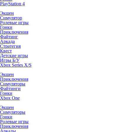
PlayStation 4
Экшен
Симулятор
Ролевые игры
Гонки
Приключения
Файтинг
Аркада
Стратегия
Квест
Детские игры
Игры Б/У
Xbox Series X/S
Экшен
Приключения
Симуляторы
Файтинги
Гонки
Xbox One
Экшен
Симуляторы
Гонки
Ролевые игры
Приключения
Аркады