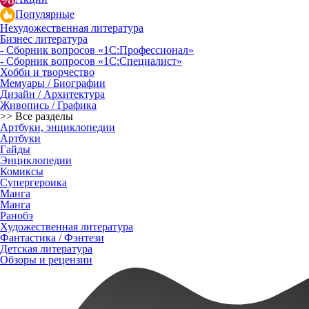
Популярные
Нехудожественная литература
Бизнес литература
- Сборник вопросов «1С:Профессионал»
- Сборник вопросов «1С:Специалист»
Хобби и творчество
Мемуары / Биографии
Дизайн / Архитектура
Живопись / Графика
>> Все разделы
Артбуки, энциклопедии
Артбуки
Гайды
Энциклопедии
Комиксы
Супергероика
Манга
Манга
Ранобэ
Художественная литература
Фантастика / Фэнтези
Детская литература
Обзоры и рецензии