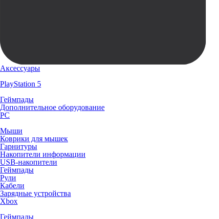
Аксессуары
PlayStation 5
Геймпады
Дополнительное оборудование
PC
Мыши
Коврики для мышек
Гарнитуры
Накопители информации
USB-накопители
Геймпады
Рули
Кабели
Зарядные устройства
Xbox
Геймпады