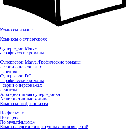
Комиксы и манга
Комиксы о супергероях
Супергерои Marvel
- графические романы
Супергерои Marvel/Графические романы
- серии о персонажах
- синглы
Супергерои DC
- графические романы
- серии о персонажах
- синглы
Альтернативная супергероика
Альтернативные комиксы
Комиксы по франшизам
По фильмам
По играм
По мультфильмам
Комикс-версии литературных произведений