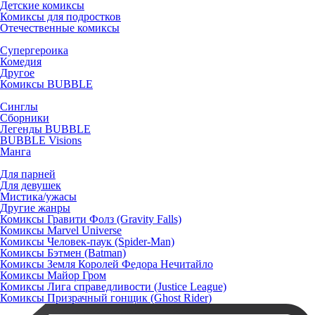
Детские комиксы
Комиксы для подростков
Отечественные комиксы
Супергероика
Комедия
Другое
Комиксы BUBBLE
Синглы
Сборники
Легенды BUBBLE
BUBBLE Visions
Манга
Для парней
Для девушек
Мистика/ужасы
Другие жанры
Комиксы Гравити Фолз (Gravity Falls)
Комиксы Marvel Universe
Комиксы Человек-паук (Spider-Man)
Комиксы Бэтмен (Batman)
Комиксы Земля Королей Федора Нечитайло
Комиксы Майор Гром
Комиксы Лига справедливости (Justice League)
Комиксы Призрачный гонщик (Ghost Rider)