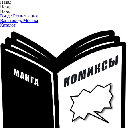
Назад
Назад
Назад
Вход
/
Регистрация
Ваш город:
Москва
Каталог