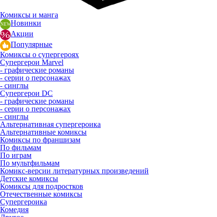
Комиксы и манга
Новинки
Акции
Популярные
Комиксы о супергероях
Супергерои Marvel
- графические романы
- серии о персонажах
- синглы
Супергерои DC
- графические романы
- серии о персонажах
- синглы
Альтернативная супергероика
Альтернативные комиксы
Комиксы по франшизам
По фильмам
По играм
По мультфильмам
Комикс-версии литературных произведений
Детские комиксы
Комиксы для подростков
Отечественные комиксы
Супергероика
Комедия