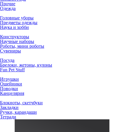
Прочие
Одежда
Головные уборы
Предметы одежды
Наука и хобби
Конструкторы
Научные наборы
Роботы, мини роботы
Сувениры
Посуда
Брелоки, жетоны, кулоны
Fun Pet Stuff
Игрушки
Ошейники
Поводки
Канцелярия
Блокноты, скетчбуки
Закладки
Ручки, карандаши
Тетради