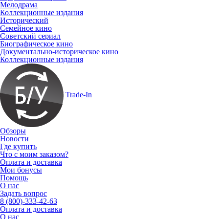
Мелодрама
Коллекционные издания
Исторический
Семейное кино
Советский сериал
Биографическое кино
Документально-историческое кино
Коллекционные издания
Trade-In
Обзоры
Новости
Где купить
Что с моим заказом?
Оплата и доставка
Мои бонусы
Помощь
О нас
Задать вопрос
8 (800)-333-42-63
Оплата и доставка
О нас