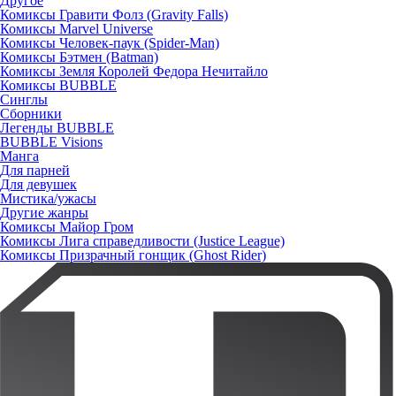
Другое
Комиксы Гравити Фолз (Gravity Falls)
Комиксы Marvel Universe
Комиксы Человек-паук (Spider-Man)
Комиксы Бэтмен (Batman)
Комиксы Земля Королей Федора Нечитайло
Комиксы BUBBLE
Синглы
Сборники
Легенды BUBBLE
BUBBLE Visions
Манга
Для парней
Для девушек
Мистика/ужасы
Другие жанры
Комиксы Майор Гром
Комиксы Лига справедливости (Justice League)
Комиксы Призрачный гонщик (Ghost Rider)