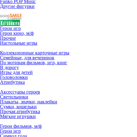
Funko POP Music
Другие фигурки
Герои игр
Герои кино, м/ф
Прочие
Настольные игры
Коллекционные карточные игры
Семейные, для вечеринок
По мотивам фильмов, игр, книг
В дорогу
Игры для детей
Головоломки
Атрибутика
Аксессуары героев
Светильники
Плакаты, значки, наклейки
Сумки, кошельки
Прочая атрибутика
Мягкие игрушки
Герои фильмов, м/ф
Герои игр
Символ года