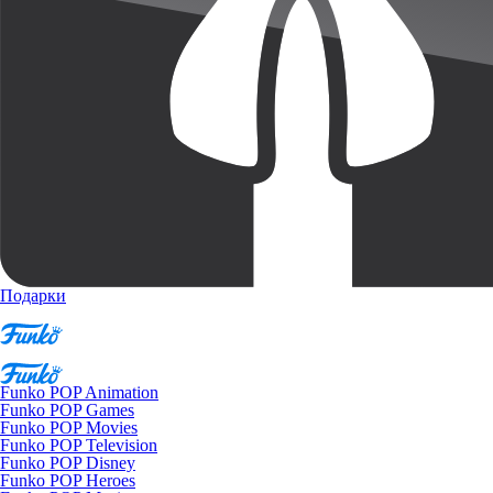
Подарки
Funko POP Animation
Funko POP Games
Funko POP Movies
Funko POP Television
Funko POP Disney
Funko POP Heroes