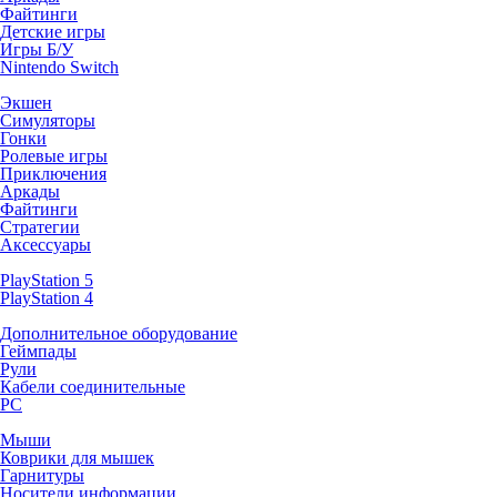
Файтинги
Детские игры
Игры Б/У
Nintendo Switch
Экшен
Симуляторы
Гонки
Ролевые игры
Приключения
Аркады
Файтинги
Стратегии
Аксессуары
PlayStation 5
PlayStation 4
Дополнительное оборудование
Геймпады
Рули
Кабели соединительные
PC
Мыши
Коврики для мышек
Гарнитуры
Носители информации