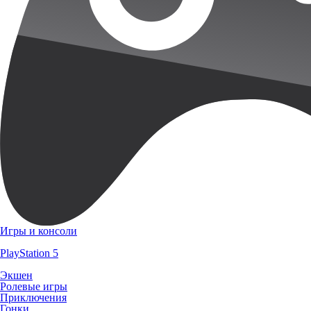
Игры и консоли
PlayStation 5
Экшен
Ролевые игры
Приключения
Гонки