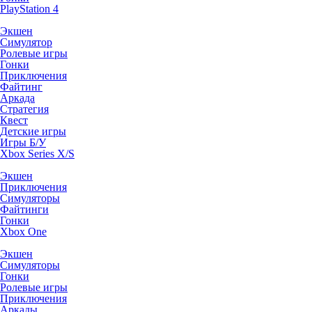
PlayStation 4
Экшен
Симулятор
Ролевые игры
Гонки
Приключения
Файтинг
Аркада
Стратегия
Квест
Детские игры
Игры Б/У
Xbox Series X/S
Экшен
Приключения
Симуляторы
Файтинги
Гонки
Xbox One
Экшен
Симуляторы
Гонки
Ролевые игры
Приключения
Аркады