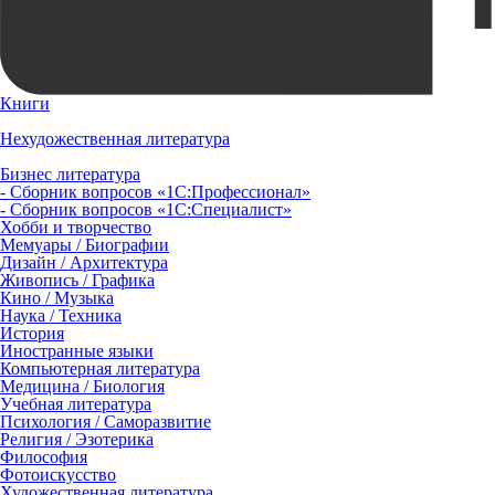
Книги
Нехудожественная литература
Бизнес литература
- Сборник вопросов «1С:Профессионал»
- Сборник вопросов «1С:Специалист»
Хобби и творчество
Мемуары / Биографии
Дизайн / Архитектура
Живопись / Графика
Кино / Музыка
Наука / Техника
История
Иностранные языки
Компьютерная литература
Медицина / Биология
Учебная литература
Психология / Саморазвитие
Религия / Эзотерика
Философия
Фотоискусство
Художественная литература