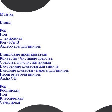
Музыка
Винил
Рок
Поп
Электронная
Рэп / R’n’B
Аксессуары для винила
Виниловые проигрыватели
Конверты / Чистящие средства
Средства для очистки винила
Внутренние конверты для винила
Внешние конверты / пакеты для винила
Проигрыватели винила
Audio CD
Рок
Российская
Поп
Классическая
Саундтреки