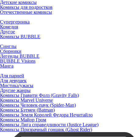
Детские комиксы
Комиксы для подростков
Отечественные комиксы
Супергероика
Комедия
Другое
Комиксы BUBBLE
Синглы
Сборники
Легенды BUBBLE
BUBBLE Visions
Манга
Для парней
Для девушек
Мистика/ужасы
Другие жанры
Комиксы Гравити Фолз (Gravity Falls)
Комиксы Marvel Universe
Комиксы Человек-паук (Spider-Man)
Комиксы Бэтмен (Batman)
Комиксы Земля Королей Федора Нечитайло
Комиксы Майор Гром
Комиксы Лига справедливости (Justice League)
Комиксы Призрачный гонщик (Ghost Rider)