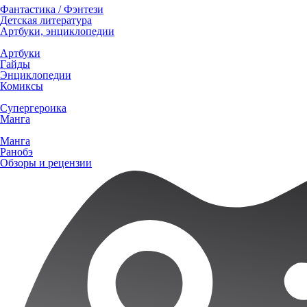
Фантастика / Фэнтези
Детская литература
Артбуки, энциклопедии
Артбуки
Гайды
Энциклопедии
Комиксы
Супергероика
Манга
Манга
Ранобэ
Обзоры и рецензии