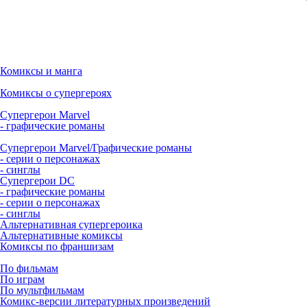
Комиксы и манга
Комиксы о супергероях
Супергерои Marvel
- графические романы
Супергерои Marvel/Графические романы
- серии о персонажах
- синглы
Супергерои DC
- графические романы
- серии о персонажах
- синглы
Альтернативная супергероика
Альтернативные комиксы
Комиксы по франшизам
По фильмам
По играм
По мультфильмам
Комикс-версии литературных произведений