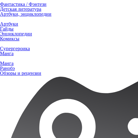
Фантастика / Фэнтези
Детская литература
Артбуки, энциклопедии
Артбуки
Гайды
Энциклопедии
Комиксы
Супергероика
Манга
Манга
Ранобэ
Обзоры и рецензии