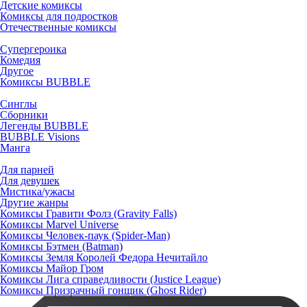
Детские комиксы
Комиксы для подростков
Отечественные комиксы
Супергероика
Комедия
Другое
Комиксы BUBBLE
Синглы
Сборники
Легенды BUBBLE
BUBBLE Visions
Манга
Для парней
Для девушек
Мистика/ужасы
Другие жанры
Комиксы Гравити Фолз (Gravity Falls)
Комиксы Marvel Universe
Комиксы Человек-паук (Spider-Man)
Комиксы Бэтмен (Batman)
Комиксы Земля Королей Федора Нечитайло
Комиксы Майор Гром
Комиксы Лига справедливости (Justice League)
Комиксы Призрачный гонщик (Ghost Rider)