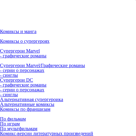
Комиксы и манга
Комиксы о супергероях
Супергерои Marvel
- графические романы
Супергерои Marvel/Графические романы
- серии о персонажах
- синглы
Супергерои DC
- графические романы
- серии о персонажах
- синглы
Альтернативная супергероика
Альтернативные комиксы
Комиксы по франшизам
По фильмам
По играм
По мультфильмам
Комикс-версии литературных произведений