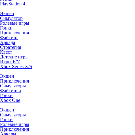
PlayStation 4
Экшен
Симулятор
Ролевые игры
Гонки
Приключения
Файтинг
Аркада
Стратегия
Квест
Детские игры
Игры Б/У
Xbox Series X/S
Экшен
Приключения
Симуляторы
Файтинги
Гонки
Xbox One
Экшен
Симуляторы
Гонки
Ролевые игры
Приключения
Аркады