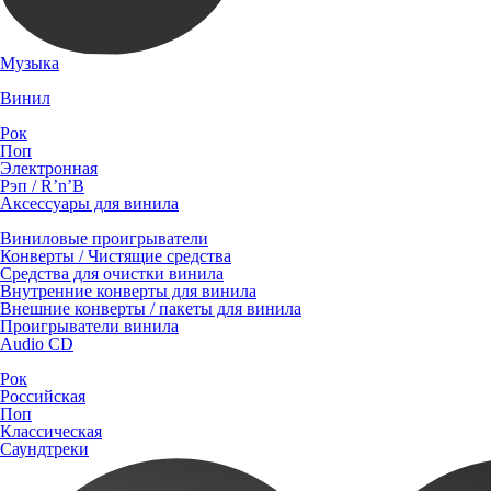
Музыка
Винил
Рок
Поп
Электронная
Рэп / R’n’B
Аксессуары для винила
Виниловые проигрыватели
Конверты / Чистящие средства
Средства для очистки винила
Внутренние конверты для винила
Внешние конверты / пакеты для винила
Проигрыватели винила
Audio CD
Рок
Российская
Поп
Классическая
Саундтреки