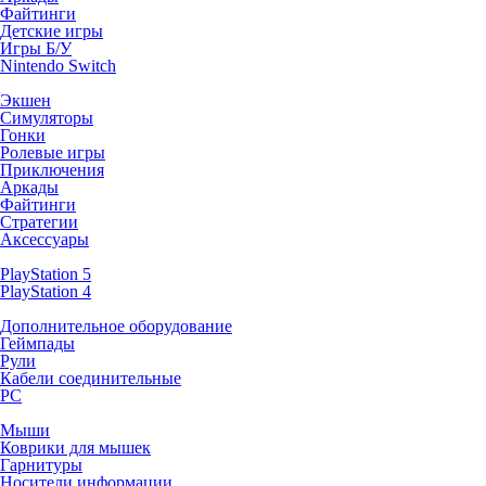
Файтинги
Детские игры
Игры Б/У
Nintendo Switch
Экшен
Симуляторы
Гонки
Ролевые игры
Приключения
Аркады
Файтинги
Стратегии
Аксессуары
PlayStation 5
PlayStation 4
Дополнительное оборудование
Геймпады
Рули
Кабели соединительные
PC
Мыши
Коврики для мышек
Гарнитуры
Носители информации