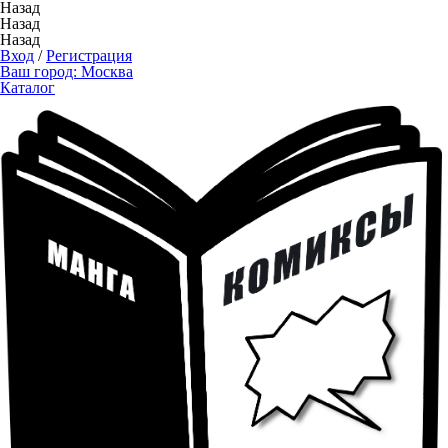
Назад
Назад
Назад
Вход
/
Регистрация
Ваш город:
Москва
Каталог