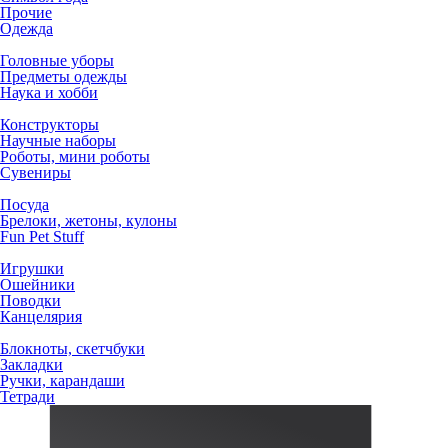
Прочие
Одежда
Головные уборы
Предметы одежды
Наука и хобби
Конструкторы
Научные наборы
Роботы, мини роботы
Сувениры
Посуда
Брелоки, жетоны, кулоны
Fun Pet Stuff
Игрушки
Ошейники
Поводки
Канцелярия
Блокноты, скетчбуки
Закладки
Ручки, карандаши
Тетради