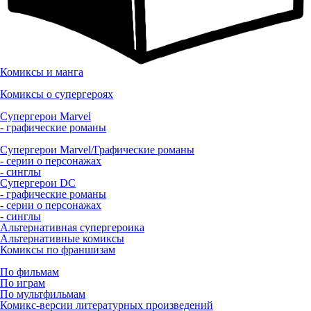
Комиксы и манга
Комиксы о супергероях
Супергерои Marvel
- графические романы
Супергерои Marvel/Графические романы
- серии о персонажах
- синглы
Супергерои DC
- графические романы
- серии о персонажах
- синглы
Альтернативная супергероика
Альтернативные комиксы
Комиксы по франшизам
По фильмам
По играм
По мультфильмам
Комикс-версии литературных произведений