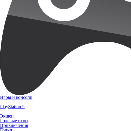
Игры и консоли
PlayStation 5
Экшен
Ролевые игры
Приключения
Гонки