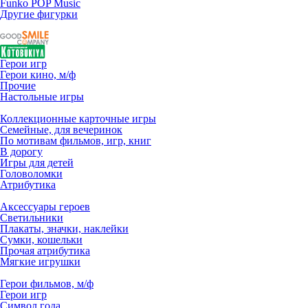
Funko POP Music
Другие фигурки
Герои игр
Герои кино, м/ф
Прочие
Настольные игры
Коллекционные карточные игры
Семейные, для вечеринок
По мотивам фильмов, игр, книг
В дорогу
Игры для детей
Головоломки
Атрибутика
Аксессуары героев
Светильники
Плакаты, значки, наклейки
Сумки, кошельки
Прочая атрибутика
Мягкие игрушки
Герои фильмов, м/ф
Герои игр
Символ года