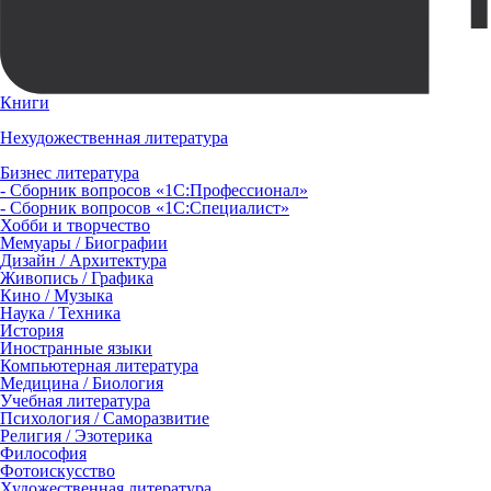
Книги
Нехудожественная литература
Бизнес литература
- Сборник вопросов «1С:Профессионал»
- Сборник вопросов «1С:Специалист»
Хобби и творчество
Мемуары / Биографии
Дизайн / Архитектура
Живопись / Графика
Кино / Музыка
Наука / Техника
История
Иностранные языки
Компьютерная литература
Медицина / Биология
Учебная литература
Психология / Саморазвитие
Религия / Эзотерика
Философия
Фотоискусство
Художественная литература