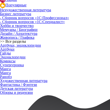
Популярные
Нехудожественная литература
Бизнес литература
- Сборник вопросов «1С:Профессионал»
- Сборник вопросов «1С:Специалист»
Хобби и творчество
Мемуары / Биографии
Дизайн / Архитектура
Живопись / Графика
>> Все разделы
Артбуки, энциклопедии
Артбуки
Гайды
Энциклопедии
Комиксы
Супергероика
Манга
Манга
Ранобэ
Художественная литература
Фантастика / Фэнтези
Детская литература
Обзоры и рецензии