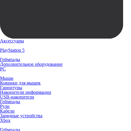
Аксессуары
PlayStation 5
Геймпады
Дополнительное оборудование
PC
Мыши
Коврики для мышек
Гарнитуры
Накопители информации
USB-накопители
Геймпады
Рули
Кабели
Зарядные устройства
Xbox
Геймпады