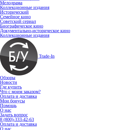
Мелодрама
Коллекционные издания
Исторический
Семейное кино
Советский сериал
Биографическое кино
Документально-историческое кино
Коллекционные издания
Trade-In
Обзоры
Новости
Где купить
Что с моим заказом?
Оплата и доставка
Мои бонусы
Помощь
О нас
Задать вопрос
8 (800)-333-42-63
Оплата и доставка
О нас