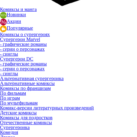
Комиксы и манга
Новинки
Акции
Популярные
Комиксы о супергероях
Супергерои Marvel
- графические романы
- серии о персонажах
- синглы
Супергерои DC
- графические романы
- серии о персонажах
- синглы
Альтернативная супергероика
Альтернативные комиксы
Комиксы по франшизам
По фильмам
По играм
По мультфильмам
Комикс-версии литературных произведений
Детские комиксы
Комиксы для подростков
Отечественные комиксы
Супергероика
Комедия