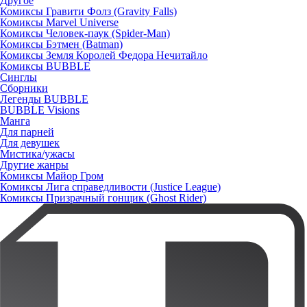
Другое
Комиксы Гравити Фолз (Gravity Falls)
Комиксы Marvel Universe
Комиксы Человек-паук (Spider-Man)
Комиксы Бэтмен (Batman)
Комиксы Земля Королей Федора Нечитайло
Комиксы BUBBLE
Синглы
Сборники
Легенды BUBBLE
BUBBLE Visions
Манга
Для парней
Для девушек
Мистика/ужасы
Другие жанры
Комиксы Майор Гром
Комиксы Лига справедливости (Justice League)
Комиксы Призрачный гонщик (Ghost Rider)