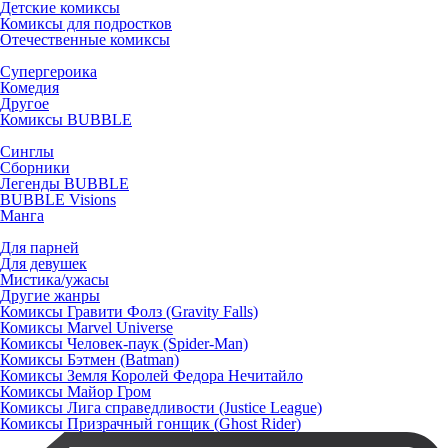
Детские комиксы
Комиксы для подростков
Отечественные комиксы
Супергероика
Комедия
Другое
Комиксы BUBBLE
Синглы
Сборники
Легенды BUBBLE
BUBBLE Visions
Манга
Для парней
Для девушек
Мистика/ужасы
Другие жанры
Комиксы Гравити Фолз (Gravity Falls)
Комиксы Marvel Universe
Комиксы Человек-паук (Spider-Man)
Комиксы Бэтмен (Batman)
Комиксы Земля Королей Федора Нечитайло
Комиксы Майор Гром
Комиксы Лига справедливости (Justice League)
Комиксы Призрачный гонщик (Ghost Rider)