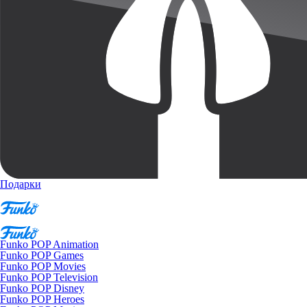
Подарки
Funko POP Animation
Funko POP Games
Funko POP Movies
Funko POP Television
Funko POP Disney
Funko POP Heroes