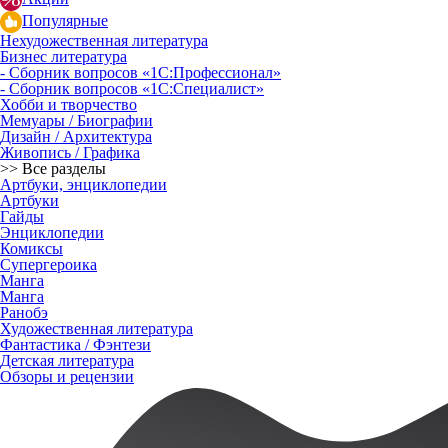
Популярные
Нехудожественная литература
Бизнес литература
- Сборник вопросов «1С:Профессионал»
- Сборник вопросов «1С:Специалист»
Хобби и творчество
Мемуары / Биографии
Дизайн / Архитектура
Живопись / Графика
>> Все разделы
Артбуки, энциклопедии
Артбуки
Гайды
Энциклопедии
Комиксы
Супергероика
Манга
Манга
Ранобэ
Художественная литература
Фантастика / Фэнтези
Детская литература
Обзоры и рецензии