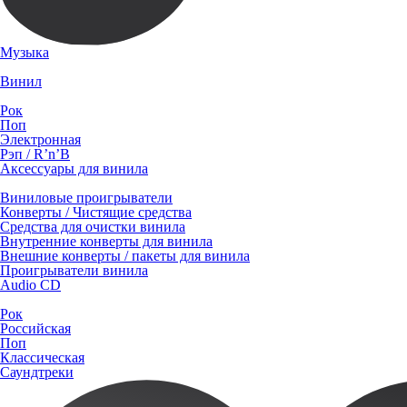
Музыка
Винил
Рок
Поп
Электронная
Рэп / R’n’B
Аксессуары для винила
Виниловые проигрыватели
Конверты / Чистящие средства
Средства для очистки винила
Внутренние конверты для винила
Внешние конверты / пакеты для винила
Проигрыватели винила
Audio CD
Рок
Российская
Поп
Классическая
Саундтреки