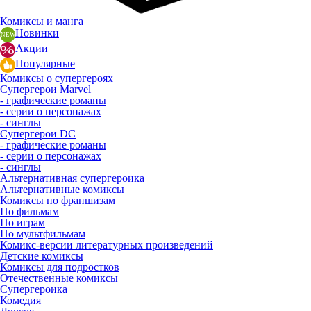
Комиксы и манга
Новинки
Акции
Популярные
Комиксы о супергероях
Супергерои Marvel
- графические романы
- серии о персонажах
- синглы
Супергерои DC
- графические романы
- серии о персонажах
- синглы
Альтернативная супергероика
Альтернативные комиксы
Комиксы по франшизам
По фильмам
По играм
По мультфильмам
Комикс-версии литературных произведений
Детские комиксы
Комиксы для подростков
Отечественные комиксы
Супергероика
Комедия