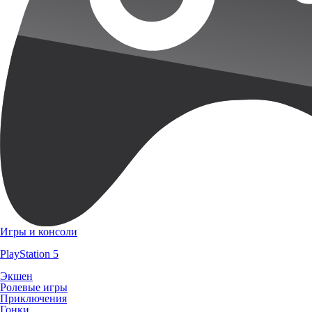
Игры и консоли
PlayStation 5
Экшен
Ролевые игры
Приключения
Гонки