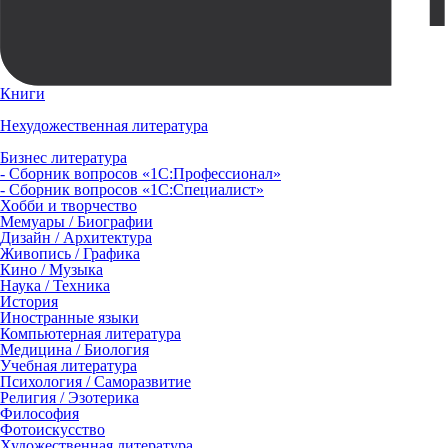
Книги
Нехудожественная литература
Бизнес литература
- Сборник вопросов «1С:Профессионал»
- Сборник вопросов «1С:Специалист»
Хобби и творчество
Мемуары / Биографии
Дизайн / Архитектура
Живопись / Графика
Кино / Музыка
Наука / Техника
История
Иностранные языки
Компьютерная литература
Медицина / Биология
Учебная литература
Психология / Саморазвитие
Религия / Эзотерика
Философия
Фотоискусство
Художественная литература