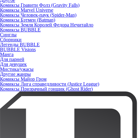
Другое
Комиксы Гравити Фолз (Gravity Falls)
Комиксы Marvel Universe
Комиксы Человек-паук (Spider-Man)
Комиксы Бэтмен (Batman)
Комиксы Земля Королей Федора Нечитайло
Комиксы BUBBLE
Синглы
Сборники
Легенды BUBBLE
BUBBLE Visions
Манга
Для парней
Для девушек
Мистика/ужасы
Другие жанры
Комиксы Майор Гром
Комиксы Лига справедливости (Justice League)
Комиксы Призрачный гонщик (Ghost Rider)