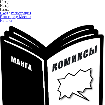
Назад
Назад
Назад
Вход
/
Регистрация
Ваш город:
Москва
Каталог