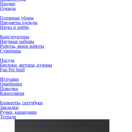
Прочие
Одежда
Головные уборы
Предметы одежды
Наука и хобби
Конструкторы
Научные наборы
Роботы, мини роботы
Сувениры
Посуда
Брелоки, жетоны, кулоны
Fun Pet Stuff
Игрушки
Ошейники
Поводки
Канцелярия
Блокноты, скетчбуки
Закладки
Ручки, карандаши
Тетради