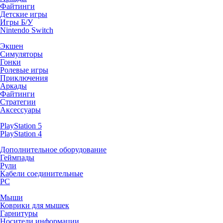
Файтинги
Детские игры
Игры Б/У
Nintendo Switch
Экшен
Симуляторы
Гонки
Ролевые игры
Приключения
Аркады
Файтинги
Стратегии
Аксессуары
PlayStation 5
PlayStation 4
Дополнительное оборудование
Геймпады
Рули
Кабели соединительные
PC
Мыши
Коврики для мышек
Гарнитуры
Носители информации