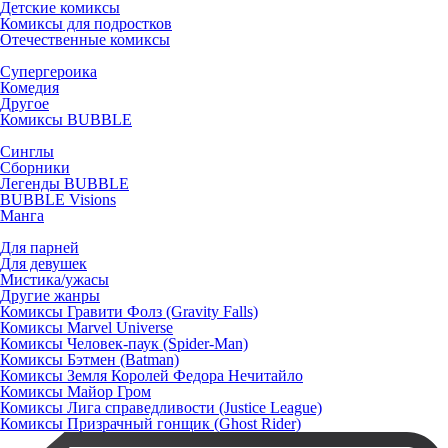
Детские комиксы
Комиксы для подростков
Отечественные комиксы
Супергероика
Комедия
Другое
Комиксы BUBBLE
Синглы
Сборники
Легенды BUBBLE
BUBBLE Visions
Манга
Для парней
Для девушек
Мистика/ужасы
Другие жанры
Комиксы Гравити Фолз (Gravity Falls)
Комиксы Marvel Universe
Комиксы Человек-паук (Spider-Man)
Комиксы Бэтмен (Batman)
Комиксы Земля Королей Федора Нечитайло
Комиксы Майор Гром
Комиксы Лига справедливости (Justice League)
Комиксы Призрачный гонщик (Ghost Rider)