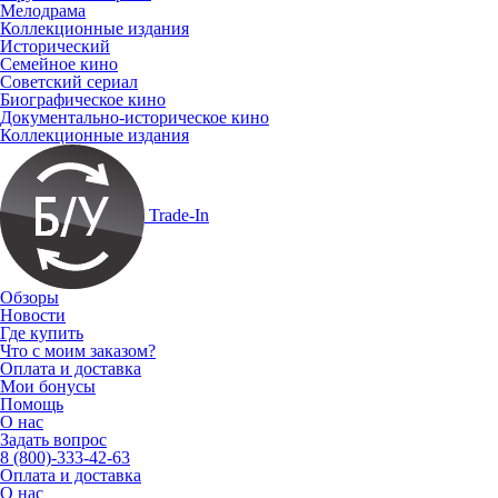
Мелодрама
Коллекционные издания
Исторический
Семейное кино
Советский сериал
Биографическое кино
Документально-историческое кино
Коллекционные издания
Trade-In
Обзоры
Новости
Где купить
Что с моим заказом?
Оплата и доставка
Мои бонусы
Помощь
О нас
Задать вопрос
8 (800)-333-42-63
Оплата и доставка
О нас