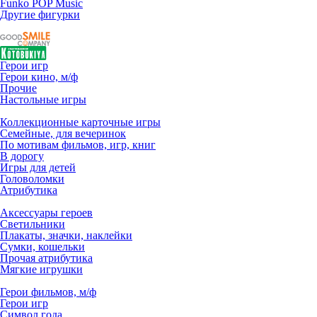
Funko POP Music
Другие фигурки
Герои игр
Герои кино, м/ф
Прочие
Настольные игры
Коллекционные карточные игры
Семейные, для вечеринок
По мотивам фильмов, игр, книг
В дорогу
Игры для детей
Головоломки
Атрибутика
Аксессуары героев
Светильники
Плакаты, значки, наклейки
Сумки, кошельки
Прочая атрибутика
Мягкие игрушки
Герои фильмов, м/ф
Герои игр
Символ года