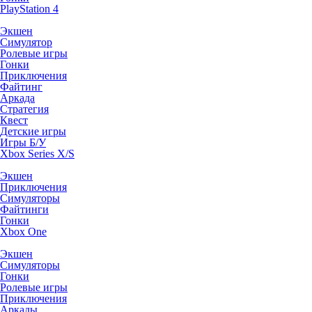
PlayStation 4
Экшен
Симулятор
Ролевые игры
Гонки
Приключения
Файтинг
Аркада
Стратегия
Квест
Детские игры
Игры Б/У
Xbox Series X/S
Экшен
Приключения
Симуляторы
Файтинги
Гонки
Xbox One
Экшен
Симуляторы
Гонки
Ролевые игры
Приключения
Аркады