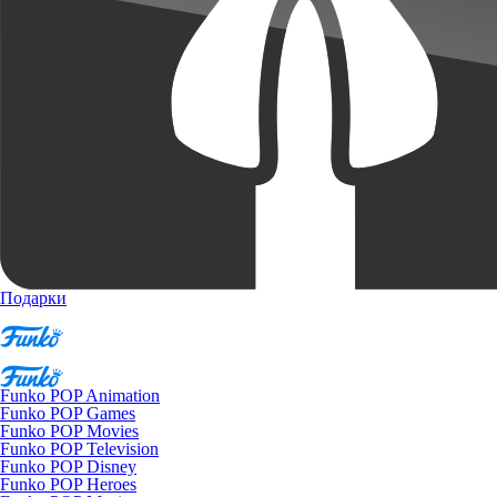
Подарки
Funko POP Animation
Funko POP Games
Funko POP Movies
Funko POP Television
Funko POP Disney
Funko POP Heroes