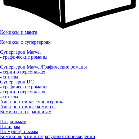
Комиксы и манга
Комиксы о супергероях
Супергерои Marvel
- графические романы
Супергерои Marvel/Графические романы
- серии о персонажах
- синглы
Супергерои DC
- графические романы
- серии о персонажах
- синглы
Альтернативная супергероика
Альтернативные комиксы
Комиксы по франшизам
По фильмам
По играм
По мультфильмам
Комикс-версии литературных произведений