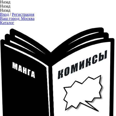
Назад
Назад
Назад
Вход
/
Регистрация
Ваш город:
Москва
Каталог