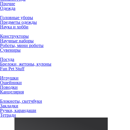
Прочие
Одежда
Головные уборы
Предметы одежды
Наука и хобби
Конструкторы
Научные наборы
Роботы, мини роботы
Сувениры
Посуда
Брелоки, жетоны, кулоны
Fun Pet Stuff
Игрушки
Ошейники
Поводки
Канцелярия
Блокноты, скетчбуки
Закладки
Ручки, карандаши
Тетради