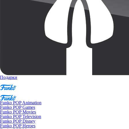
Подарки
Funko POP Animation
Funko POP Games
Funko POP Movies
Funko POP Television
Funko POP Disney
Funko POP Heroes