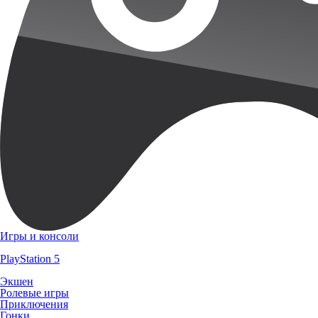
Игры и консоли
PlayStation 5
Экшен
Ролевые игры
Приключения
Гонки