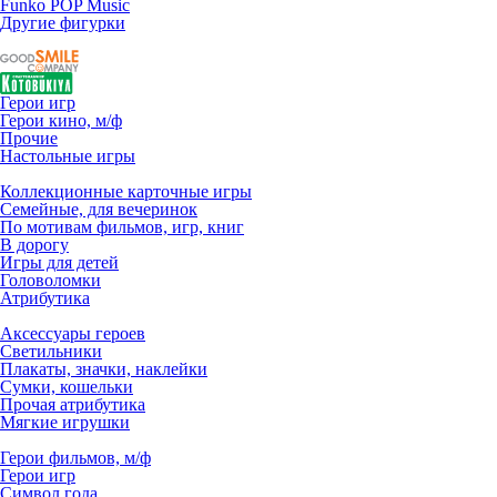
Funko POP Music
Другие фигурки
Герои игр
Герои кино, м/ф
Прочие
Настольные игры
Коллекционные карточные игры
Семейные, для вечеринок
По мотивам фильмов, игр, книг
В дорогу
Игры для детей
Головоломки
Атрибутика
Аксессуары героев
Светильники
Плакаты, значки, наклейки
Сумки, кошельки
Прочая атрибутика
Мягкие игрушки
Герои фильмов, м/ф
Герои игр
Символ года