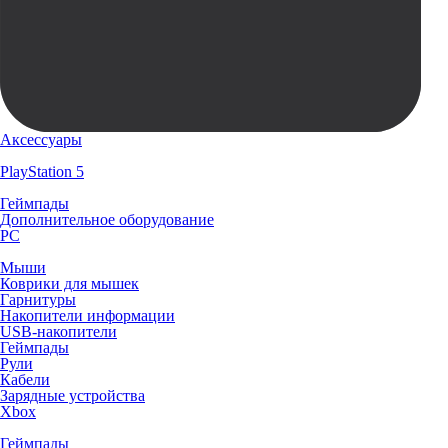
Аксессуары
PlayStation 5
Геймпады
Дополнительное оборудование
PC
Мыши
Коврики для мышек
Гарнитуры
Накопители информации
USB-накопители
Геймпады
Рули
Кабели
Зарядные устройства
Xbox
Геймпады