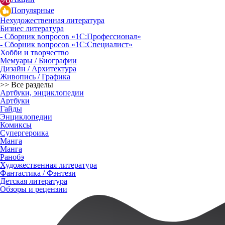
Популярные
Нехудожественная литература
Бизнес литература
- Сборник вопросов «1С:Профессионал»
- Сборник вопросов «1С:Специалист»
Хобби и творчество
Мемуары / Биографии
Дизайн / Архитектура
Живопись / Графика
>> Все разделы
Артбуки, энциклопедии
Артбуки
Гайды
Энциклопедии
Комиксы
Супергероика
Манга
Манга
Ранобэ
Художественная литература
Фантастика / Фэнтези
Детская литература
Обзоры и рецензии