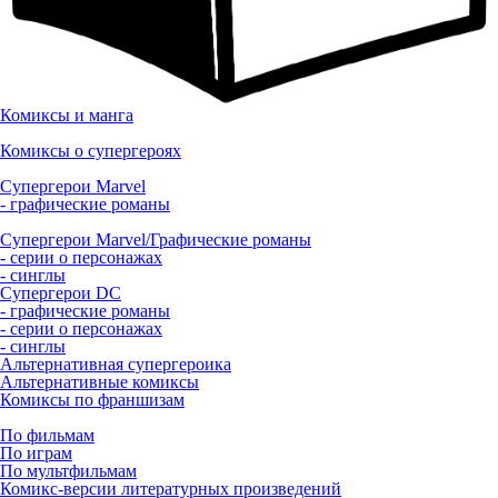
Комиксы и манга
Комиксы о супергероях
Супергерои Marvel
- графические романы
Супергерои Marvel/Графические романы
- серии о персонажах
- синглы
Супергерои DC
- графические романы
- серии о персонажах
- синглы
Альтернативная супергероика
Альтернативные комиксы
Комиксы по франшизам
По фильмам
По играм
По мультфильмам
Комикс-версии литературных произведений