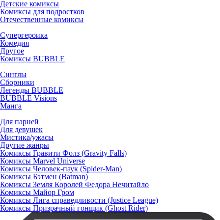
Детские комиксы
Комиксы для подростков
Отечественные комиксы
Супергероика
Комедия
Другое
Комиксы BUBBLE
Синглы
Сборники
Легенды BUBBLE
BUBBLE Visions
Манга
Для парней
Для девушек
Мистика/ужасы
Другие жанры
Комиксы Гравити Фолз (Gravity Falls)
Комиксы Marvel Universe
Комиксы Человек-паук (Spider-Man)
Комиксы Бэтмен (Batman)
Комиксы Земля Королей Федора Нечитайло
Комиксы Майор Гром
Комиксы Лига справедливости (Justice League)
Комиксы Призрачный гонщик (Ghost Rider)