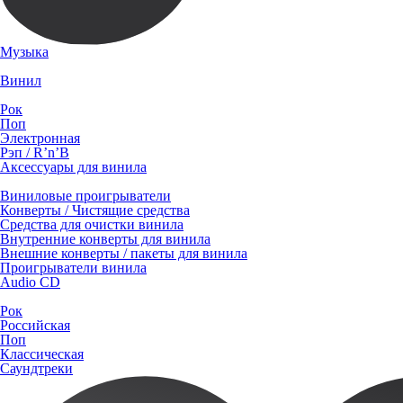
Музыка
Винил
Рок
Поп
Электронная
Рэп / R’n’B
Аксессуары для винила
Виниловые проигрыватели
Конверты / Чистящие средства
Средства для очистки винила
Внутренние конверты для винила
Внешние конверты / пакеты для винила
Проигрыватели винила
Audio CD
Рок
Российская
Поп
Классическая
Саундтреки