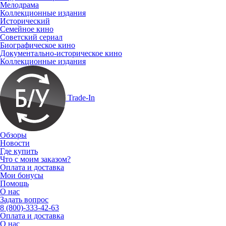
Мелодрама
Коллекционные издания
Исторический
Семейное кино
Советский сериал
Биографическое кино
Документально-историческое кино
Коллекционные издания
Trade-In
Обзоры
Новости
Где купить
Что с моим заказом?
Оплата и доставка
Мои бонусы
Помощь
О нас
Задать вопрос
8 (800)-333-42-63
Оплата и доставка
О нас