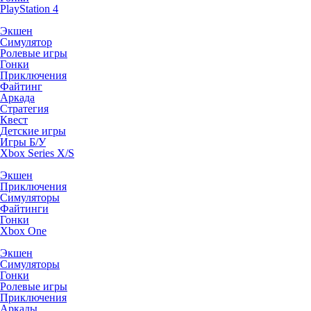
PlayStation 4
Экшен
Симулятор
Ролевые игры
Гонки
Приключения
Файтинг
Аркада
Стратегия
Квест
Детские игры
Игры Б/У
Xbox Series X/S
Экшен
Приключения
Симуляторы
Файтинги
Гонки
Xbox One
Экшен
Симуляторы
Гонки
Ролевые игры
Приключения
Аркады