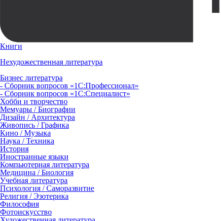
Книги
Нехудожественная литература
Бизнес литература
- Сборник вопросов «1С:Профессионал»
- Сборник вопросов «1С:Специалист»
Хобби и творчество
Мемуары / Биографии
Дизайн / Архитектура
Живопись / Графика
Кино / Музыка
Наука / Техника
История
Иностранные языки
Компьютерная литература
Медицина / Биология
Учебная литература
Психология / Саморазвитие
Религия / Эзотерика
Философия
Фотоискусство
Художественная литература