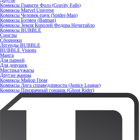
Другое
Комиксы Гравити Фолз (Gravity Falls)
Комиксы Marvel Universe
Комиксы Человек-паук (Spider-Man)
Комиксы Бэтмен (Batman)
Комиксы Земля Королей Федора Нечитайло
Комиксы BUBBLE
Синглы
Сборники
Легенды BUBBLE
BUBBLE Visions
Манга
Для парней
Для девушек
Мистика/ужасы
Другие жанры
Комиксы Майор Гром
Комиксы Лига справедливости (Justice League)
Комиксы Призрачный гонщик (Ghost Rider)