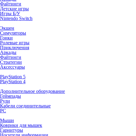
Файтинги
Детские игры
Игры Б/У
Nintendo Switch
Экшен
Симуляторы
Гонки
Ролевые игры
Приключения
Аркады
Файтинги
Стратегии
Аксессуары
PlayStation 5
PlayStation 4
Дополнительное оборудование
Геймпады
Рули
Кабели соединительные
PC
Мыши
Коврики для мышек
Гарнитуры
Носители информации