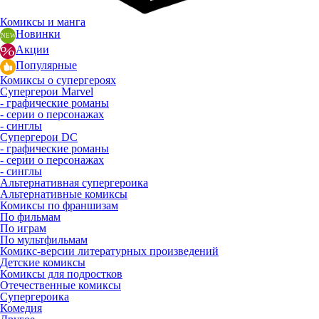
Комиксы и манга
Новинки
Акции
Популярные
Комиксы о супергероях
Супергерои Marvel
- графические романы
- серии о персонажах
- синглы
Супергерои DC
- графические романы
- серии о персонажах
- синглы
Альтернативная супергероика
Альтернативные комиксы
Комиксы по франшизам
По фильмам
По играм
По мультфильмам
Комикс-версии литературных произведений
Детские комиксы
Комиксы для подростков
Отечественные комиксы
Супергероика
Комедия