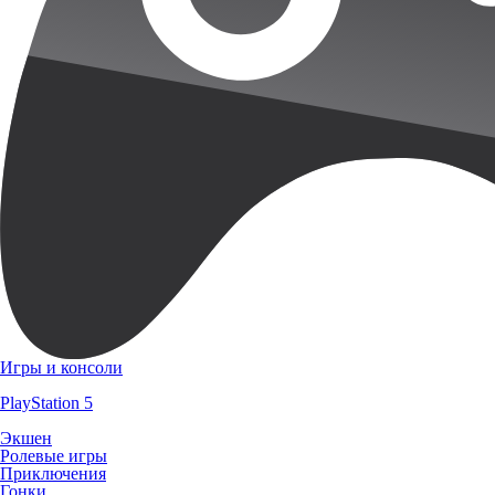
Игры и консоли
PlayStation 5
Экшен
Ролевые игры
Приключения
Гонки