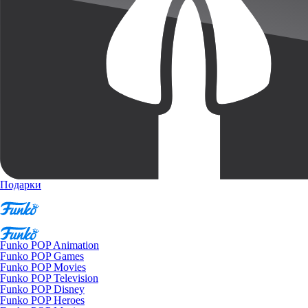
Подарки
Funko POP Animation
Funko POP Games
Funko POP Movies
Funko POP Television
Funko POP Disney
Funko POP Heroes