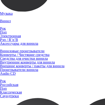
Музыка
Винил
Рок
Поп
Электронная
Рэп / R’n’B
Аксессуары для винила
Виниловые проигрыватели
Конверты / Чистящие средства
Средства для очистки винила
Внутренние конверты для винила
Внешние конверты / пакеты для винила
Проигрыватели винила
Audio CD
Рок
Российская
Поп
Классическая
Саундтреки