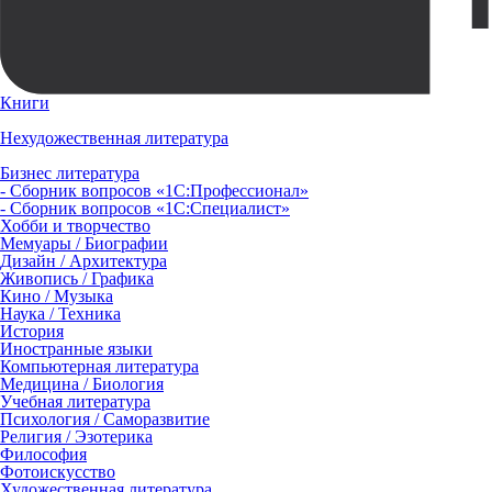
Книги
Нехудожественная литература
Бизнес литература
- Сборник вопросов «1С:Профессионал»
- Сборник вопросов «1С:Специалист»
Хобби и творчество
Мемуары / Биографии
Дизайн / Архитектура
Живопись / Графика
Кино / Музыка
Наука / Техника
История
Иностранные языки
Компьютерная литература
Медицина / Биология
Учебная литература
Психология / Саморазвитие
Религия / Эзотерика
Философия
Фотоискусство
Художественная литература