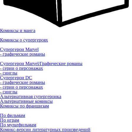
Комиксы и манга
Комиксы о супергероях
Супергерои Marvel
- графические романы
Супергерои Marvel/Графические романы
- серии о персонажах
- синглы
Супергерои DC
- графические романы
- серии о персонажах
- синглы
Альтернативная супергероика
Альтернативные комиксы
Комиксы по франшизам
По фильмам
По играм
По мультфильмам
Комикс-версии литературных произведений