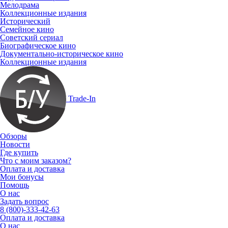
Мелодрама
Коллекционные издания
Исторический
Семейное кино
Советский сериал
Биографическое кино
Документально-историческое кино
Коллекционные издания
Trade-In
Обзоры
Новости
Где купить
Что с моим заказом?
Оплата и доставка
Мои бонусы
Помощь
О нас
Задать вопрос
8 (800)-333-42-63
Оплата и доставка
О нас