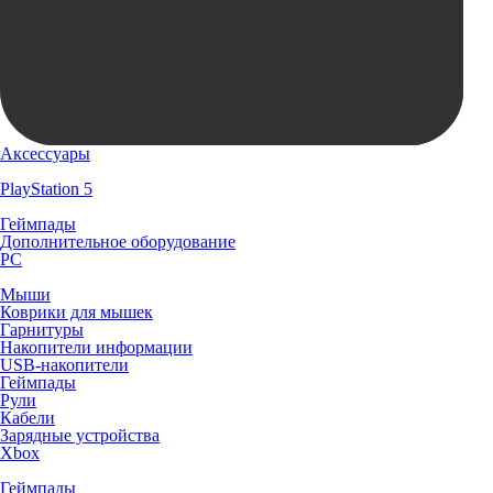
Аксессуары
PlayStation 5
Геймпады
Дополнительное оборудование
PC
Мыши
Коврики для мышек
Гарнитуры
Накопители информации
USB-накопители
Геймпады
Рули
Кабели
Зарядные устройства
Xbox
Геймпады