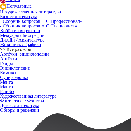
Популярные
Нехудожественная литература
Бизнес литература
- Сборник вопросов «1С:Профессионал»
- Сборник вопросов «1С:Специалист»
Хобби и творчество
Мемуары / Биографии
Дизайн / Архитектура
Живопись / Графика
>> Все разделы
Артбуки, энциклопедии
Артбуки
Гайды
Энциклопедии
Комиксы
Супергероика
Манга
Манга
Ранобэ
Художественная литература
Фантастика / Фэнтези
Детская литература
Обзоры и рецензии