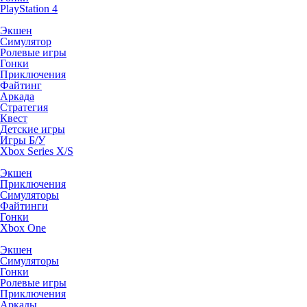
PlayStation 4
Экшен
Симулятор
Ролевые игры
Гонки
Приключения
Файтинг
Аркада
Стратегия
Квест
Детские игры
Игры Б/У
Xbox Series X/S
Экшен
Приключения
Симуляторы
Файтинги
Гонки
Xbox One
Экшен
Симуляторы
Гонки
Ролевые игры
Приключения
Аркады