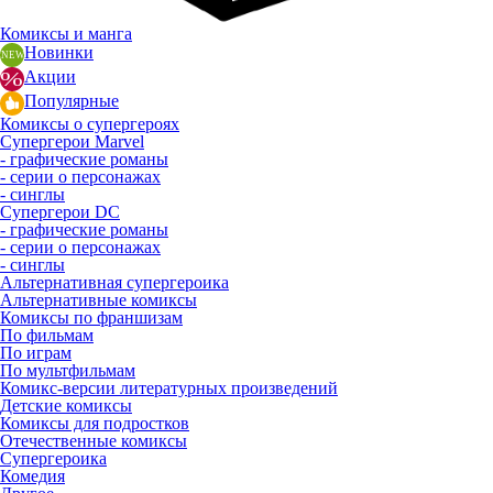
Комиксы и манга
Новинки
Акции
Популярные
Комиксы о супергероях
Супергерои Marvel
- графические романы
- серии о персонажах
- синглы
Супергерои DC
- графические романы
- серии о персонажах
- синглы
Альтернативная супергероика
Альтернативные комиксы
Комиксы по франшизам
По фильмам
По играм
По мультфильмам
Комикс-версии литературных произведений
Детские комиксы
Комиксы для подростков
Отечественные комиксы
Супергероика
Комедия