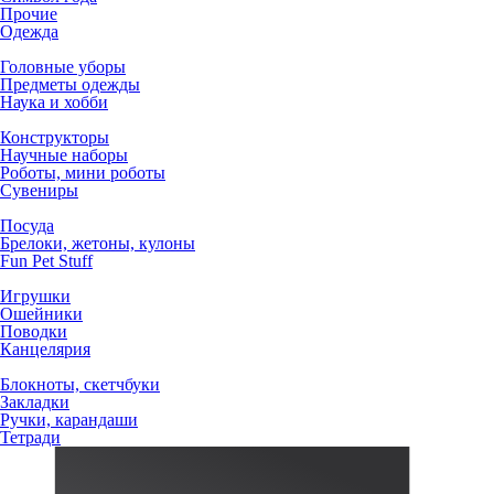
Прочие
Одежда
Головные уборы
Предметы одежды
Наука и хобби
Конструкторы
Научные наборы
Роботы, мини роботы
Сувениры
Посуда
Брелоки, жетоны, кулоны
Fun Pet Stuff
Игрушки
Ошейники
Поводки
Канцелярия
Блокноты, скетчбуки
Закладки
Ручки, карандаши
Тетради