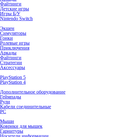
Файтинги
Детские игры
Игры Б/У
Nintendo Switch
Экшен
Симуляторы
Гонки
Ролевые игры
Приключения
Аркады
Файтинги
Стратегии
Аксессуары
PlayStation 5
PlayStation 4
Дополнительное оборудование
Геймпады
Рули
Кабели соединительные
PC
Мыши
Коврики для мышек
Гарнитуры
Носители информации