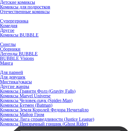
Детские комиксы
Комиксы для подростков
Отечественные комиксы
Супергероика
Комедия
Другое
Комиксы BUBBLE
Синглы
Сборники
Легенды BUBBLE
BUBBLE Visions
Манга
Для парней
Для девушек
Мистика/ужасы
Другие жанры
Комиксы Гравити Фолз (Gravity Falls)
Комиксы Marvel Universe
Комиксы Человек-паук (Spider-Man)
Комиксы Бэтмен (Batman)
Комиксы Земля Королей Федора Нечитайло
Комиксы Майор Гром
Комиксы Лига справедливости (Justice League)
Комиксы Призрачный гонщик (Ghost Rider)