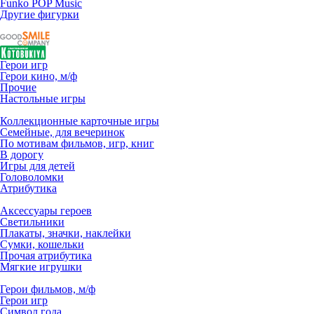
Funko POP Music
Другие фигурки
Герои игр
Герои кино, м/ф
Прочие
Настольные игры
Коллекционные карточные игры
Семейные, для вечеринок
По мотивам фильмов, игр, книг
В дорогу
Игры для детей
Головоломки
Атрибутика
Аксессуары героев
Светильники
Плакаты, значки, наклейки
Сумки, кошельки
Прочая атрибутика
Мягкие игрушки
Герои фильмов, м/ф
Герои игр
Символ года