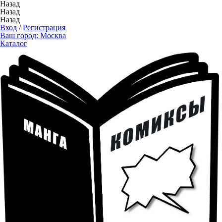
Назад
Назад
Назад
Вход
/
Регистрация
Ваш город:
Москва
Каталог