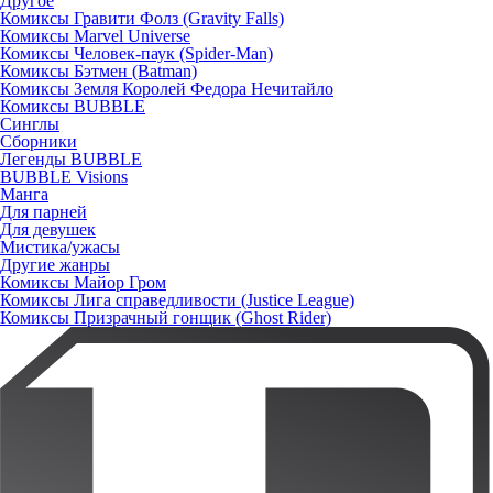
Другое
Комиксы Гравити Фолз (Gravity Falls)
Комиксы Marvel Universe
Комиксы Человек-паук (Spider-Man)
Комиксы Бэтмен (Batman)
Комиксы Земля Королей Федора Нечитайло
Комиксы BUBBLE
Синглы
Сборники
Легенды BUBBLE
BUBBLE Visions
Манга
Для парней
Для девушек
Мистика/ужасы
Другие жанры
Комиксы Майор Гром
Комиксы Лига справедливости (Justice League)
Комиксы Призрачный гонщик (Ghost Rider)