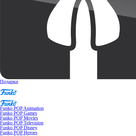
Подарки
Funko POP Animation
Funko POP Games
Funko POP Movies
Funko POP Television
Funko POP Disney
Funko POP Heroes