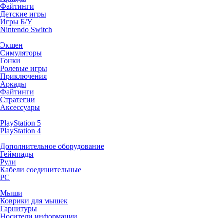
Файтинги
Детские игры
Игры Б/У
Nintendo Switch
Экшен
Симуляторы
Гонки
Ролевые игры
Приключения
Аркады
Файтинги
Стратегии
Аксессуары
PlayStation 5
PlayStation 4
Дополнительное оборудование
Геймпады
Рули
Кабели соединительные
PC
Мыши
Коврики для мышек
Гарнитуры
Носители информации