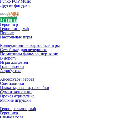
Funko POP Music
Другие фигурки
Герои игр
Герои кино, м/ф
Прочие
Настольные игры
Коллекционные карточные игры
Семейные, для вечеринок
По мотивам фильмов, игр, книг
В дорогу
Игры для детей
Головоломки
Атрибутика
Аксессуары героев
Светильники
Плакаты, значки, наклейки
Сумки, кошельки
Прочая атрибутика
Мягкие игрушки
Герои фильмов, м/ф
Герои игр
Символ года