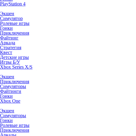
PlayStation 4
Экшен
Симулятор
Ролевые игры
Гонки
Приключения
Файтинг
Аркада
Стратегия
Квест
Детские игры
Игры Б/У
Xbox Series X/S
Экшен
Приключения
Симуляторы
Файтинги
Гонки
Xbox One
Экшен
Симуляторы
Гонки
Ролевые игры
Приключения
Аркады