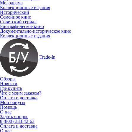
Мелодрама
Коллекционные издания
Исторический
Семейное кино
Советский сериал
Биографическое кино
Документально-историческое кино
Коллекционные издания
Trade-In
Обзоры
Новости
Где купить
Что с моим заказом?
Оплата и доставка
Мои бонусы
Помощь
О нас
Задать вопрос
8 (800)-333-42-63
Оплата и доставка
О нас