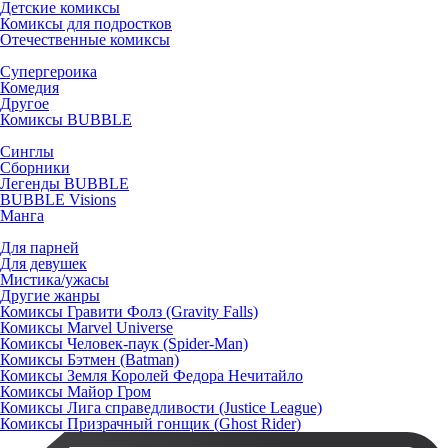
Детские комиксы
Комиксы для подростков
Отечественные комиксы
Супергероика
Комедия
Другое
Комиксы BUBBLE
Синглы
Сборники
Легенды BUBBLE
BUBBLE Visions
Манга
Для парней
Для девушек
Мистика/ужасы
Другие жанры
Комиксы Гравити Фолз (Gravity Falls)
Комиксы Marvel Universe
Комиксы Человек-паук (Spider-Man)
Комиксы Бэтмен (Batman)
Комиксы Земля Королей Федора Нечитайло
Комиксы Майор Гром
Комиксы Лига справедливости (Justice League)
Комиксы Призрачный гонщик (Ghost Rider)