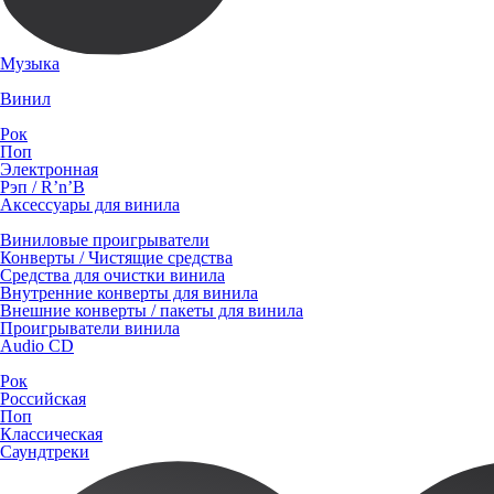
Музыка
Винил
Рок
Поп
Электронная
Рэп / R’n’B
Аксессуары для винила
Виниловые проигрыватели
Конверты / Чистящие средства
Средства для очистки винила
Внутренние конверты для винила
Внешние конверты / пакеты для винила
Проигрыватели винила
Audio CD
Рок
Российская
Поп
Классическая
Саундтреки