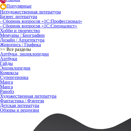
Популярные
Нехудожественная литература
Бизнес литература
- Сборник вопросов «1С:Профессионал»
- Сборник вопросов «1С:Специалист»
Хобби и творчество
Мемуары / Биографии
Дизайн / Архитектура
Живопись / Графика
>> Все разделы
Артбуки, энциклопедии
Артбуки
Гайды
Энциклопедии
Комиксы
Супергероика
Манга
Манга
Ранобэ
Художественная литература
Фантастика / Фэнтези
Детская литература
Обзоры и рецензии