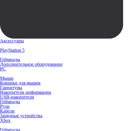
Аксессуары
PlayStation 5
Геймпады
Дополнительное оборудование
PC
Мыши
Коврики для мышек
Гарнитуры
Накопители информации
USB-накопители
Геймпады
Рули
Кабели
Зарядные устройства
Xbox
Геймпады