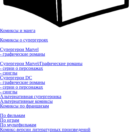
Комиксы и манга
Комиксы о супергероях
Супергерои Marvel
- графические романы
Супергерои Marvel/Графические романы
- серии о персонажах
- синглы
Супергерои DC
- графические романы
- серии о персонажах
- синглы
Альтернативная супергероика
Альтернативные комиксы
Комиксы по франшизам
По фильмам
По играм
По мультфильмам
Комикс-версии литературных произведений