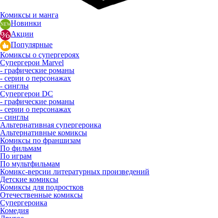
Комиксы и манга
Новинки
Акции
Популярные
Комиксы о супергероях
Супергерои Marvel
- графические романы
- серии о персонажах
- синглы
Супергерои DC
- графические романы
- серии о персонажах
- синглы
Альтернативная супергероика
Альтернативные комиксы
Комиксы по франшизам
По фильмам
По играм
По мультфильмам
Комикс-версии литературных произведений
Детские комиксы
Комиксы для подростков
Отечественные комиксы
Супергероика
Комедия