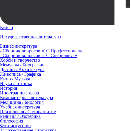
Книги
Нехудожественная литература
Бизнес литература
- Сборник вопросов «1С:Профессионал»
- Сборник вопросов «1С:Специалист»
Хобби и творчество
Мемуары / Биографии
Дизайн / Архитектура
Живопись / Графика
Кино / Музыка
Наука / Техника
История
Иностранные языки
Компьютерная литература
Медицина / Биология
Учебная литература
Психология / Саморазвитие
Религия / Эзотерика
Философия
Фотоискусство
Художественная литература