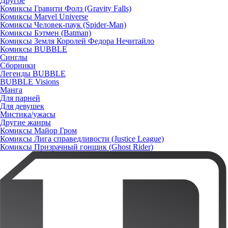
Другое
Комиксы Гравити Фолз (Gravity Falls)
Комиксы Marvel Universe
Комиксы Человек-паук (Spider-Man)
Комиксы Бэтмен (Batman)
Комиксы Земля Королей Федора Нечитайло
Комиксы BUBBLE
Синглы
Сборники
Легенды BUBBLE
BUBBLE Visions
Манга
Для парней
Для девушек
Мистика/ужасы
Другие жанры
Комиксы Майор Гром
Комиксы Лига справедливости (Justice League)
Комиксы Призрачный гонщик (Ghost Rider)