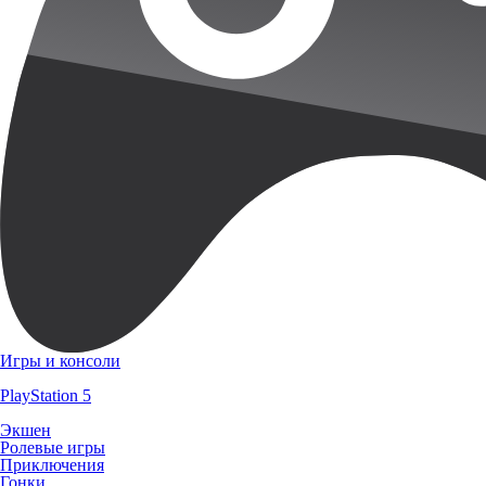
Игры и консоли
PlayStation 5
Экшен
Ролевые игры
Приключения
Гонки