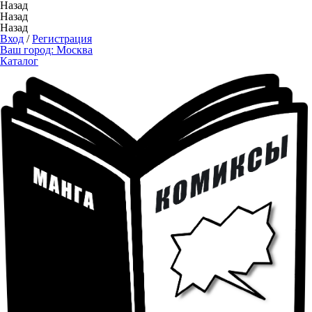
Назад
Назад
Назад
Вход
/
Регистрация
Ваш город:
Москва
Каталог