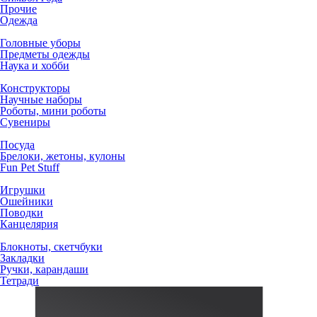
Прочие
Одежда
Головные уборы
Предметы одежды
Наука и хобби
Конструкторы
Научные наборы
Роботы, мини роботы
Сувениры
Посуда
Брелоки, жетоны, кулоны
Fun Pet Stuff
Игрушки
Ошейники
Поводки
Канцелярия
Блокноты, скетчбуки
Закладки
Ручки, карандаши
Тетради