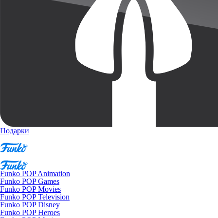
Подарки
Funko POP Animation
Funko POP Games
Funko POP Movies
Funko POP Television
Funko POP Disney
Funko POP Heroes