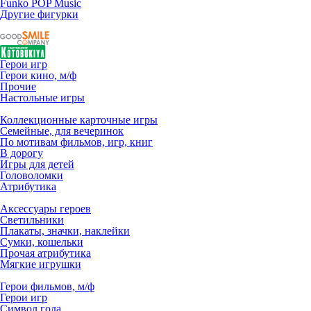
Funko POP Music
Другие фигурки
Герои игр
Герои кино, м/ф
Прочие
Настольные игры
Коллекционные карточные игры
Семейные, для вечеринок
По мотивам фильмов, игр, книг
В дорогу
Игры для детей
Головоломки
Атрибутика
Аксессуары героев
Светильники
Плакаты, значки, наклейки
Сумки, кошельки
Прочая атрибутика
Мягкие игрушки
Герои фильмов, м/ф
Герои игр
Символ года