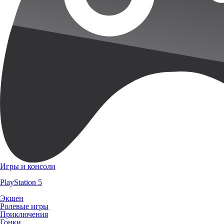
Игры и консоли
PlayStation 5
Экшен
Ролевые игры
Приключения
Гонки