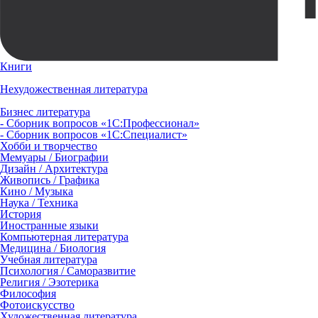
Книги
Нехудожественная литература
Бизнес литература
- Сборник вопросов «1С:Профессионал»
- Сборник вопросов «1С:Специалист»
Хобби и творчество
Мемуары / Биографии
Дизайн / Архитектура
Живопись / Графика
Кино / Музыка
Наука / Техника
История
Иностранные языки
Компьютерная литература
Медицина / Биология
Учебная литература
Психология / Саморазвитие
Религия / Эзотерика
Философия
Фотоискусство
Художественная литература