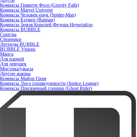
Другое
Комиксы Гравити Фолз (Gravity Falls)
Комиксы Marvel Universe
Комиксы Человек-паук (Spider-Man)
Комиксы Бэтмен (Batman)
Комиксы Земля Королей Федора Нечитайло
Комиксы BUBBLE
Синглы
Сборники
Легенды BUBBLE
BUBBLE Visions
Манга
Для парней
Для девушек
Мистика/ужасы
Другие жанры
Комиксы Майор Гром
Комиксы Лига справедливости (Justice League)
Комиксы Призрачный гонщик (Ghost Rider)