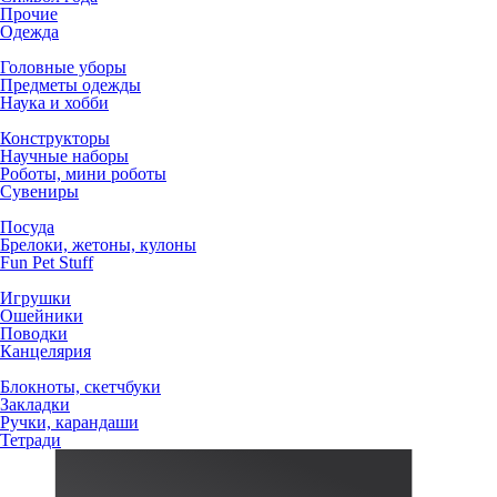
Прочие
Одежда
Головные уборы
Предметы одежды
Наука и хобби
Конструкторы
Научные наборы
Роботы, мини роботы
Сувениры
Посуда
Брелоки, жетоны, кулоны
Fun Pet Stuff
Игрушки
Ошейники
Поводки
Канцелярия
Блокноты, скетчбуки
Закладки
Ручки, карандаши
Тетради