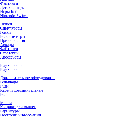
Файтинги
Детские игры
Игры Б/У
Nintendo Switch
Экшен
Симуляторы
Гонки
Ролевые игры
Приключения
Аркады
Файтинги
Стратегии
Аксессуары
PlayStation 5
PlayStation 4
Дополнительное оборудование
Геймпады
Рули
Кабели соединительные
PC
Мыши
Коврики для мышек
Гарнитуры
Носители информации