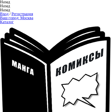
Назад
Назад
Назад
Вход
/
Регистрация
Ваш город:
Москва
Каталог