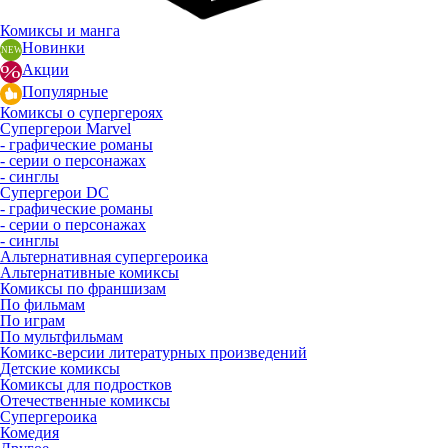
Комиксы и манга
Новинки
Акции
Популярные
Комиксы о супергероях
Супергерои Marvel
- графические романы
- серии о персонажах
- синглы
Супергерои DC
- графические романы
- серии о персонажах
- синглы
Альтернативная супергероика
Альтернативные комиксы
Комиксы по франшизам
По фильмам
По играм
По мультфильмам
Комикс-версии литературных произведений
Детские комиксы
Комиксы для подростков
Отечественные комиксы
Супергероика
Комедия