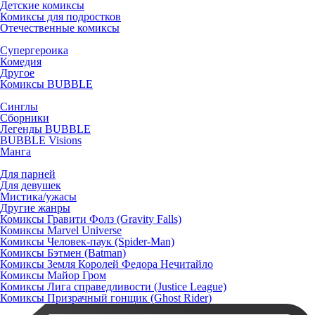
Детские комиксы
Комиксы для подростков
Отечественные комиксы
Супергероика
Комедия
Другое
Комиксы BUBBLE
Синглы
Сборники
Легенды BUBBLE
BUBBLE Visions
Манга
Для парней
Для девушек
Мистика/ужасы
Другие жанры
Комиксы Гравити Фолз (Gravity Falls)
Комиксы Marvel Universe
Комиксы Человек-паук (Spider-Man)
Комиксы Бэтмен (Batman)
Комиксы Земля Королей Федора Нечитайло
Комиксы Майор Гром
Комиксы Лига справедливости (Justice League)
Комиксы Призрачный гонщик (Ghost Rider)