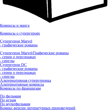
Комиксы и манга
Комиксы о супергероях
Супергерои Marvel
- графические романы
Супергерои Marvel/Графические романы
- серии о персонажах
- синглы
Супергерои DC
- графические романы
- серии о персонажах
- синглы
Альтернативная супергероика
Альтернативные комиксы
Комиксы по франшизам
По фильмам
По играм
По мультфильмам
Комикс-версии литературных произведений