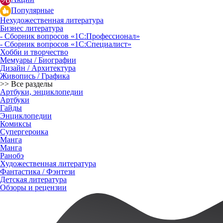
Популярные
Нехудожественная литература
Бизнес литература
- Сборник вопросов «1С:Профессионал»
- Сборник вопросов «1С:Специалист»
Хобби и творчество
Мемуары / Биографии
Дизайн / Архитектура
Живопись / Графика
>> Все разделы
Артбуки, энциклопедии
Артбуки
Гайды
Энциклопедии
Комиксы
Супергероика
Манга
Манга
Ранобэ
Художественная литература
Фантастика / Фэнтези
Детская литература
Обзоры и рецензии