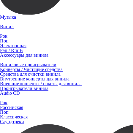
Музыка
Винил
Рок
Поп
Электронная
Рэп / R’n’B
Аксессуары для винила
Виниловые проигрыватели
Конверты / Чистящие средства
Средства для очистки винила
Внутренние конверты для винила
Внешние конверты / пакеты для винила
Проигрыватели винила
Audio CD
Рок
Российская
Поп
Классическая
Саундтреки