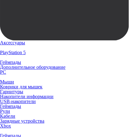
Аксессуары
PlayStation 5
Геймпады
Дополнительное оборудование
PC
Мыши
Коврики для мышек
Гарнитуры
Накопители информации
USB-накопители
Геймпады
Рули
Кабели
Зарядные устройства
Xbox
Геймпады