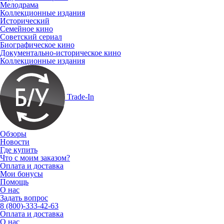
Мелодрама
Коллекционные издания
Исторический
Семейное кино
Советский сериал
Биографическое кино
Документально-историческое кино
Коллекционные издания
Trade-In
Обзоры
Новости
Где купить
Что с моим заказом?
Оплата и доставка
Мои бонусы
Помощь
О нас
Задать вопрос
8 (800)-333-42-63
Оплата и доставка
О нас