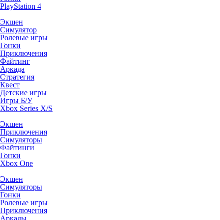
PlayStation 4
Экшен
Симулятор
Ролевые игры
Гонки
Приключения
Файтинг
Аркада
Стратегия
Квест
Детские игры
Игры Б/У
Xbox Series X/S
Экшен
Приключения
Симуляторы
Файтинги
Гонки
Xbox One
Экшен
Симуляторы
Гонки
Ролевые игры
Приключения
Аркады