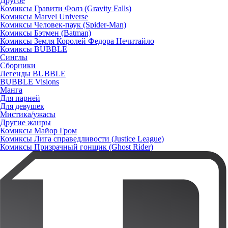
Другое
Комиксы Гравити Фолз (Gravity Falls)
Комиксы Marvel Universe
Комиксы Человек-паук (Spider-Man)
Комиксы Бэтмен (Batman)
Комиксы Земля Королей Федора Нечитайло
Комиксы BUBBLE
Синглы
Сборники
Легенды BUBBLE
BUBBLE Visions
Манга
Для парней
Для девушек
Мистика/ужасы
Другие жанры
Комиксы Майор Гром
Комиксы Лига справедливости (Justice League)
Комиксы Призрачный гонщик (Ghost Rider)