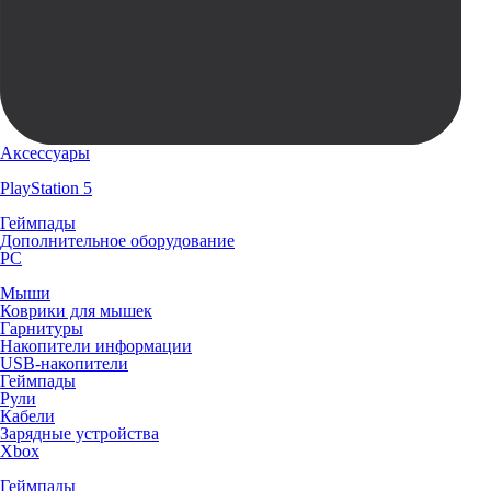
Аксессуары
PlayStation 5
Геймпады
Дополнительное оборудование
PC
Мыши
Коврики для мышек
Гарнитуры
Накопители информации
USB-накопители
Геймпады
Рули
Кабели
Зарядные устройства
Xbox
Геймпады