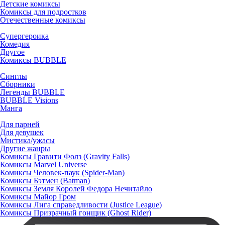
Детские комиксы
Комиксы для подростков
Отечественные комиксы
Супергероика
Комедия
Другое
Комиксы BUBBLE
Синглы
Сборники
Легенды BUBBLE
BUBBLE Visions
Манга
Для парней
Для девушек
Мистика/ужасы
Другие жанры
Комиксы Гравити Фолз (Gravity Falls)
Комиксы Marvel Universe
Комиксы Человек-паук (Spider-Man)
Комиксы Бэтмен (Batman)
Комиксы Земля Королей Федора Нечитайло
Комиксы Майор Гром
Комиксы Лига справедливости (Justice League)
Комиксы Призрачный гонщик (Ghost Rider)