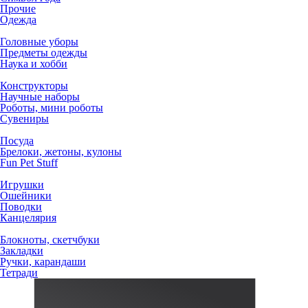
Прочие
Одежда
Головные уборы
Предметы одежды
Наука и хобби
Конструкторы
Научные наборы
Роботы, мини роботы
Сувениры
Посуда
Брелоки, жетоны, кулоны
Fun Pet Stuff
Игрушки
Ошейники
Поводки
Канцелярия
Блокноты, скетчбуки
Закладки
Ручки, карандаши
Тетради