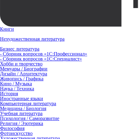
Книги
Нехудожественная литература
Бизнес литература
- Сборник вопросов «1С:Профессионал»
- Сборник вопросов «1С:Специалист»
Хобби и творчество
Мемуары / Биографии
Дизайн / Архитектура
Живопись / Графика
Кино / Музыка
Наука / Техника
История
Иностранные языки
Компьютерная литература
Медицина / Биология
Учебная литература
Психология / Саморазвитие
Религия / Эзотерика
Философия
Фотоискусство
Художественная литература