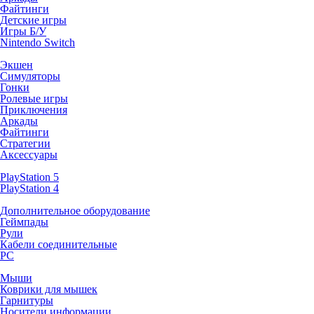
Файтинги
Детские игры
Игры Б/У
Nintendo Switch
Экшен
Симуляторы
Гонки
Ролевые игры
Приключения
Аркады
Файтинги
Стратегии
Аксессуары
PlayStation 5
PlayStation 4
Дополнительное оборудование
Геймпады
Рули
Кабели соединительные
PC
Мыши
Коврики для мышек
Гарнитуры
Носители информации