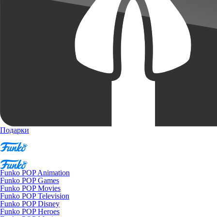
Подарки
Funko POP Animation
Funko POP Games
Funko POP Movies
Funko POP Television
Funko POP Disney
Funko POP Heroes