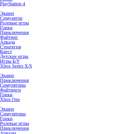
PlayStation 4
Экшен
Симулятор
Ролевые игры
Гонки
Приключения
Файтинг
Аркада
Стратегия
Квест
Детские игры
Игры Б/У
Xbox Series X/S
Экшен
Приключения
Симуляторы
Файтинги
Гонки
Xbox One
Экшен
Симуляторы
Гонки
Ролевые игры
Приключения
Аркады