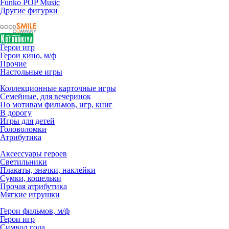
Funko POP Music
Другие фигурки
Герои игр
Герои кино, м/ф
Прочие
Настольные игры
Коллекционные карточные игры
Семейные, для вечеринок
По мотивам фильмов, игр, книг
В дорогу
Игры для детей
Головоломки
Атрибутика
Аксессуары героев
Светильники
Плакаты, значки, наклейки
Сумки, кошельки
Прочая атрибутика
Мягкие игрушки
Герои фильмов, м/ф
Герои игр
Символ года