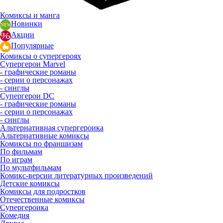
Комиксы и манга
Новинки
Акции
Популярные
Комиксы о супергероях
Супергерои Marvel
- графические романы
- серии о персонажах
- синглы
Супергерои DC
- графические романы
- серии о персонажах
- синглы
Альтернативная супергероика
Альтернативные комиксы
Комиксы по франшизам
По фильмам
По играм
По мультфильмам
Комикс-версии литературных произведений
Детские комиксы
Комиксы для подростков
Отечественные комиксы
Супергероика
Комедия