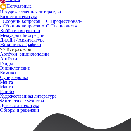
Популярные
Нехудожественная литература
Бизнес литература
- Сборник вопросов «1С:Профессионал»
- Сборник вопросов «1С:Специалист»
Хобби и творчество
Мемуары / Биографии
Дизайн / Архитектура
Живопись / Графика
>> Все разделы
Артбуки, энциклопедии
Артбуки
Гайды
Энциклопедии
Комиксы
Супергероика
Манга
Манга
Ранобэ
Художественная литература
Фантастика / Фэнтези
Детская литература
Обзоры и рецензии