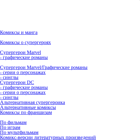
Комиксы и манга
Комиксы о супергероях
Супергерои Marvel
- графические романы
Супергерои Marvel/Графические романы
- серии о персонажах
- синглы
Супергерои DC
- графические романы
- серии о персонажах
- синглы
Альтернативная супергероика
Альтернативные комиксы
Комиксы по франшизам
По фильмам
По играм
По мультфильмам
Комикс-версии литературных произведений