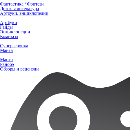
Фантастика / Фэнтези
Детская литература
Артбуки, энциклопедии
Артбуки
Гайды
Энциклопедии
Комиксы
Супергероика
Манга
Манга
Ранобэ
Обзоры и рецензии