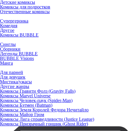
Детские комиксы
Комиксы для подростков
Отечественные комиксы
Супергероика
Комедия
Другое
Комиксы BUBBLE
Синглы
Сборники
Легенды BUBBLE
BUBBLE Visions
Манга
Для парней
Для девушек
Мистика/ужасы
Другие жанры
Комиксы Гравити Фолз (Gravity Falls)
Комиксы Marvel Universe
Комиксы Человек-паук (Spider-Man)
Комиксы Бэтмен (Batman)
Комиксы Земля Королей Федора Нечитайло
Комиксы Майор Гром
Комиксы Лига справедливости (Justice League)
Комиксы Призрачный гонщик (Ghost Rider)