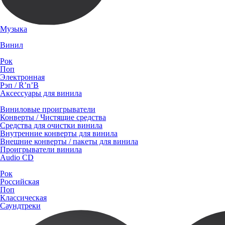
Музыка
Винил
Рок
Поп
Электронная
Рэп / R’n’B
Аксессуары для винила
Виниловые проигрыватели
Конверты / Чистящие средства
Средства для очистки винила
Внутренние конверты для винила
Внешние конверты / пакеты для винила
Проигрыватели винила
Audio CD
Рок
Российская
Поп
Классическая
Саундтреки