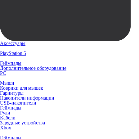
Аксессуары
PlayStation 5
Геймпады
Дополнительное оборудование
PC
Мыши
Коврики для мышек
Гарнитуры
Накопители информации
USB-накопители
Геймпады
Рули
Кабели
Зарядные устройства
Xbox
Геймпады