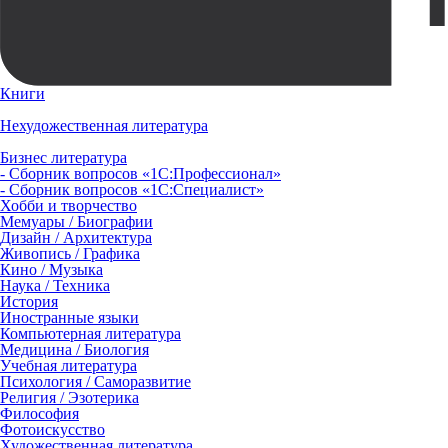
Книги
Нехудожественная литература
Бизнес литература
- Сборник вопросов «1С:Профессионал»
- Сборник вопросов «1С:Специалист»
Хобби и творчество
Мемуары / Биографии
Дизайн / Архитектура
Живопись / Графика
Кино / Музыка
Наука / Техника
История
Иностранные языки
Компьютерная литература
Медицина / Биология
Учебная литература
Психология / Саморазвитие
Религия / Эзотерика
Философия
Фотоискусство
Художественная литература