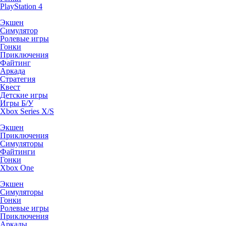
PlayStation 4
Экшен
Симулятор
Ролевые игры
Гонки
Приключения
Файтинг
Аркада
Стратегия
Квест
Детские игры
Игры Б/У
Xbox Series X/S
Экшен
Приключения
Симуляторы
Файтинги
Гонки
Xbox One
Экшен
Симуляторы
Гонки
Ролевые игры
Приключения
Аркады