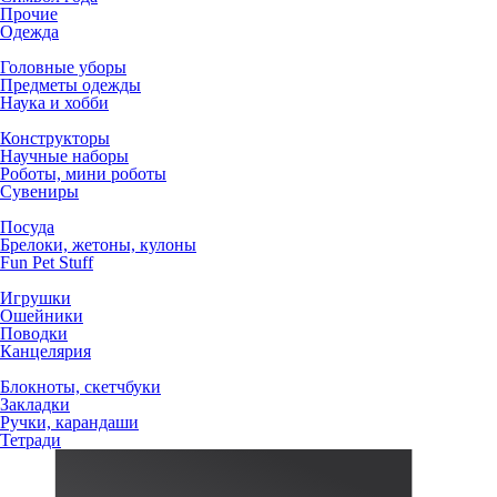
Прочие
Одежда
Головные уборы
Предметы одежды
Наука и хобби
Конструкторы
Научные наборы
Роботы, мини роботы
Сувениры
Посуда
Брелоки, жетоны, кулоны
Fun Pet Stuff
Игрушки
Ошейники
Поводки
Канцелярия
Блокноты, скетчбуки
Закладки
Ручки, карандаши
Тетради