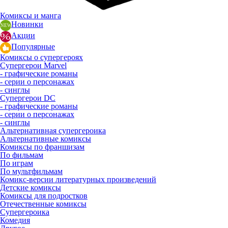
Комиксы и манга
Новинки
Акции
Популярные
Комиксы о супергероях
Супергерои Marvel
- графические романы
- серии о персонажах
- синглы
Супергерои DC
- графические романы
- серии о персонажах
- синглы
Альтернативная супергероика
Альтернативные комиксы
Комиксы по франшизам
По фильмам
По играм
По мультфильмам
Комикс-версии литературных произведений
Детские комиксы
Комиксы для подростков
Отечественные комиксы
Супергероика
Комедия