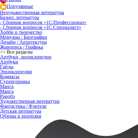
Популярные
Нехудожественная литература
Бизнес литература
- Сборник вопросов «1С:Профессионал»
- Сборник вопросов «1С:Специалист»
Хобби и творчество
Мемуары / Биографии
Дизайн / Архитектура
Живопись / Графика
>> Все разделы
Артбуки, энциклопедии
Артбуки
Гайды
Энциклопедии
Комиксы
Супергероика
Манга
Манга
Ранобэ
Художественная литература
Фантастика / Фэнтези
Детская литература
Обзоры и рецензии