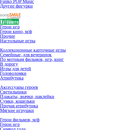
Funko POP Music
Другие фигурки
Герои игр
Герои кино, м/ф
Прочие
Настольные игры
Коллекционные карточные игры
Семейные, для вечеринок
По мотивам фильмов, игр, книг
В дорогу
Игры для детей
Головоломки
Атрибутика
Аксессуары героев
Светильники
Плакаты, значки, наклейки
Сумки, кошельки
Прочая атрибутика
Мягкие игрушки
Герои фильмов, м/ф
Герои игр
Символ года