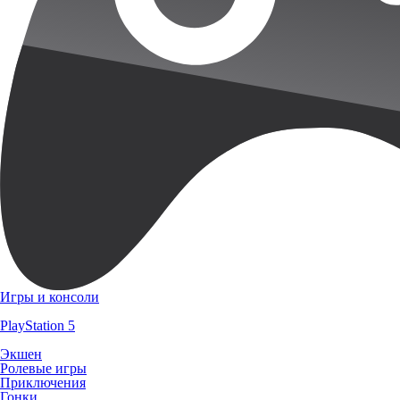
Игры и консоли
PlayStation 5
Экшен
Ролевые игры
Приключения
Гонки