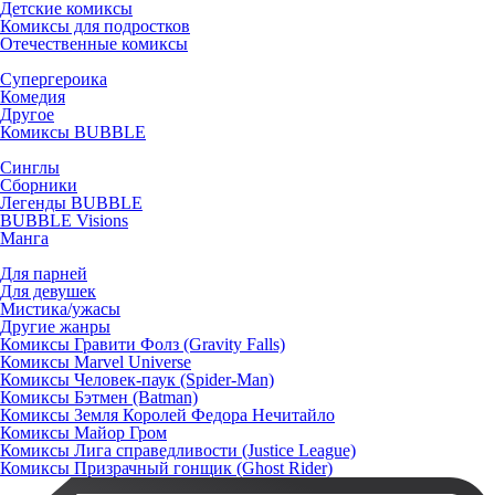
Детские комиксы
Комиксы для подростков
Отечественные комиксы
Супергероика
Комедия
Другое
Комиксы BUBBLE
Синглы
Сборники
Легенды BUBBLE
BUBBLE Visions
Манга
Для парней
Для девушек
Мистика/ужасы
Другие жанры
Комиксы Гравити Фолз (Gravity Falls)
Комиксы Marvel Universe
Комиксы Человек-паук (Spider-Man)
Комиксы Бэтмен (Batman)
Комиксы Земля Королей Федора Нечитайло
Комиксы Майор Гром
Комиксы Лига справедливости (Justice League)
Комиксы Призрачный гонщик (Ghost Rider)