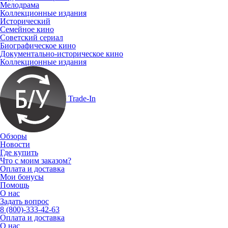
Мелодрама
Коллекционные издания
Исторический
Семейное кино
Советский сериал
Биографическое кино
Документально-историческое кино
Коллекционные издания
Trade-In
Обзоры
Новости
Где купить
Что с моим заказом?
Оплата и доставка
Мои бонусы
Помощь
О нас
Задать вопрос
8 (800)-333-42-63
Оплата и доставка
О нас