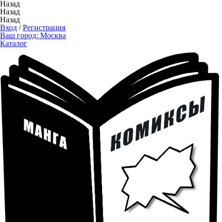
Назад
Назад
Назад
Вход
/
Регистрация
Ваш город:
Москва
Каталог