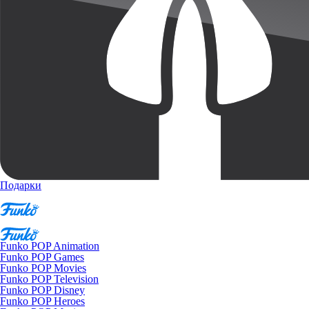
Подарки
Funko POP Animation
Funko POP Games
Funko POP Movies
Funko POP Television
Funko POP Disney
Funko POP Heroes