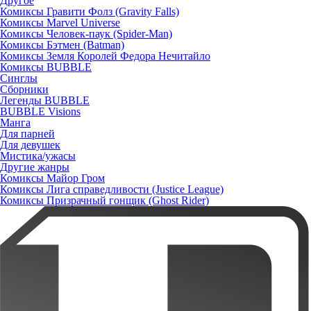
Другое
Комиксы Гравити Фолз (Gravity Falls)
Комиксы Marvel Universe
Комиксы Человек-паук (Spider-Man)
Комиксы Бэтмен (Batman)
Комиксы Земля Королей Федора Нечитайло
Комиксы BUBBLE
Синглы
Сборники
Легенды BUBBLE
BUBBLE Visions
Манга
Для парней
Для девушек
Мистика/ужасы
Другие жанры
Комиксы Майор Гром
Комиксы Лига справедливости (Justice League)
Комиксы Призрачный гонщик (Ghost Rider)