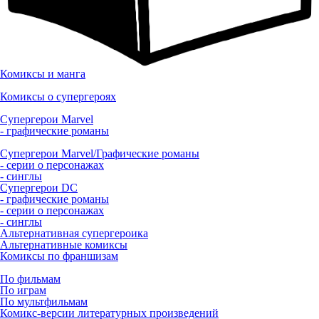
Комиксы и манга
Комиксы о супергероях
Супергерои Marvel
- графические романы
Супергерои Marvel/Графические романы
- серии о персонажах
- синглы
Супергерои DC
- графические романы
- серии о персонажах
- синглы
Альтернативная супергероика
Альтернативные комиксы
Комиксы по франшизам
По фильмам
По играм
По мультфильмам
Комикс-версии литературных произведений