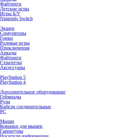
Файтинги
Детские игры
Игры Б/У
Nintendo Switch
Экшен
Симуляторы
Гонки
Ролевые игры
Приключения
Аркады
Файтинги
Стратегии
Аксессуары
PlayStation 5
PlayStation 4
Дополнительное оборудование
Геймпады
Рули
Кабели соединительные
PC
Мыши
Коврики для мышек
Гарнитуры
Носители информации