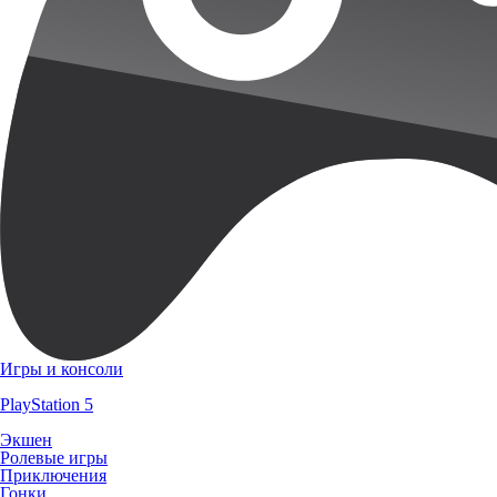
Игры и консоли
PlayStation 5
Экшен
Ролевые игры
Приключения
Гонки