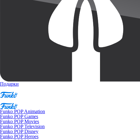
Подарки
Funko POP Animation
Funko POP Games
Funko POP Movies
Funko POP Television
Funko POP Disney
Funko POP Heroes