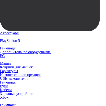
Аксессуары
PlayStation 5
Геймпады
Дополнительное оборудование
PC
Мыши
Коврики для мышек
Гарнитуры
Накопители информации
USB-накопители
Геймпады
Рули
Кабели
Зарядные устройства
Xbox
Геймпады