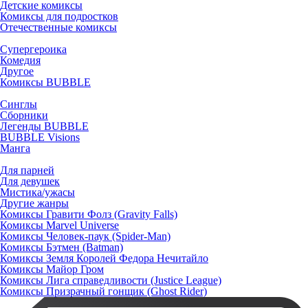
Детские комиксы
Комиксы для подростков
Отечественные комиксы
Супергероика
Комедия
Другое
Комиксы BUBBLE
Синглы
Сборники
Легенды BUBBLE
BUBBLE Visions
Манга
Для парней
Для девушек
Мистика/ужасы
Другие жанры
Комиксы Гравити Фолз (Gravity Falls)
Комиксы Marvel Universe
Комиксы Человек-паук (Spider-Man)
Комиксы Бэтмен (Batman)
Комиксы Земля Королей Федора Нечитайло
Комиксы Майор Гром
Комиксы Лига справедливости (Justice League)
Комиксы Призрачный гонщик (Ghost Rider)