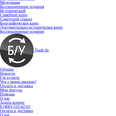
Мелодрама
Коллекционные издания
Исторический
Семейное кино
Советский сериал
Биографическое кино
Документально-историческое кино
Коллекционные издания
Trade-In
Обзоры
Новости
Где купить
Что с моим заказом?
Оплата и доставка
Мои бонусы
Помощь
О нас
Задать вопрос
8 (800)-333-42-63
Оплата и доставка
О нас