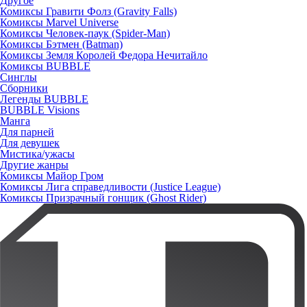
Другое
Комиксы Гравити Фолз (Gravity Falls)
Комиксы Marvel Universe
Комиксы Человек-паук (Spider-Man)
Комиксы Бэтмен (Batman)
Комиксы Земля Королей Федора Нечитайло
Комиксы BUBBLE
Синглы
Сборники
Легенды BUBBLE
BUBBLE Visions
Манга
Для парней
Для девушек
Мистика/ужасы
Другие жанры
Комиксы Майор Гром
Комиксы Лига справедливости (Justice League)
Комиксы Призрачный гонщик (Ghost Rider)