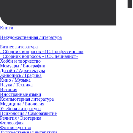
Книги
Нехудожественная литература
Бизнес литература
- Сборник вопросов «1С:Профессионал»
- Сборник вопросов «1С:Специалист»
Хобби и творчество
Мемуары / Биографии
Дизайн / Архитектура
Живопись / Графика
Кино / Музыка
Наука / Техника
История
Иностранные языки
Компьютерная литература
Медицина / Биология
Учебная литература
Психология / Саморазвитие
Религия / Эзотерика
Философия
Фотоискусство
Художественная литература