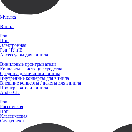
Музыка
Винил
Рок
Поп
Электронная
Рэп / R’n’B
Аксессуары для винила
Виниловые проигрыватели
Конверты / Чистящие средства
Средства для очистки винила
Внутренние конверты для винила
Внешние конверты / пакеты для винила
Проигрыватели винила
Audio CD
Рок
Российская
Поп
Классическая
Саундтреки