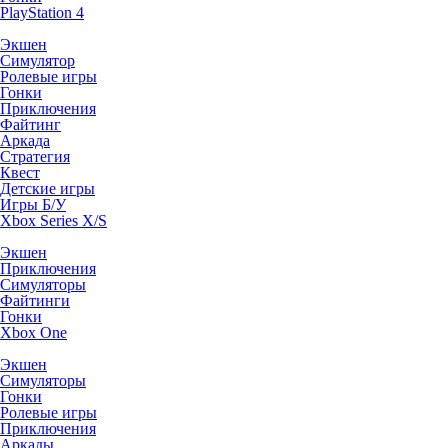
PlayStation 4
Экшен
Симулятор
Ролевые игры
Гонки
Приключения
Файтинг
Аркада
Стратегия
Квест
Детские игры
Игры Б/У
Xbox Series X/S
Экшен
Приключения
Симуляторы
Файтинги
Гонки
Xbox One
Экшен
Симуляторы
Гонки
Ролевые игры
Приключения
Аркады