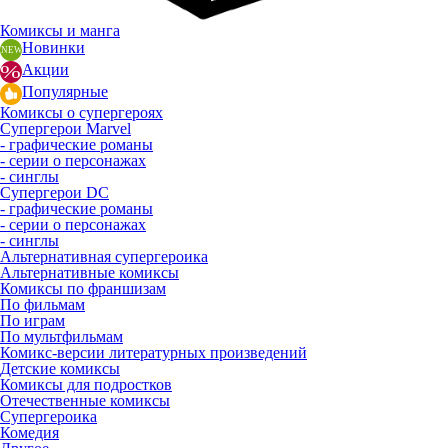
Комиксы и манга
Новинки
Акции
Популярные
Комиксы о супергероях
Супергерои Marvel
- графические романы
- серии о персонажах
- синглы
Супергерои DC
- графические романы
- серии о персонажах
- синглы
Альтернативная супергероика
Альтернативные комиксы
Комиксы по франшизам
По фильмам
По играм
По мультфильмам
Комикс-версии литературных произведений
Детские комиксы
Комиксы для подростков
Отечественные комиксы
Супергероика
Комедия