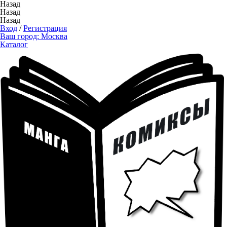
Назад
Назад
Назад
Вход
/
Регистрация
Ваш город:
Москва
Каталог