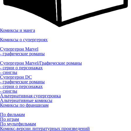
Комиксы и манга
Комиксы о супергероях
Супергерои Marvel
- графические романы
Супергерои Marvel/Графические романы
- серии о персонажах
- синглы
Супергерои DC
- графические романы
- серии о персонажах
- синглы
Альтернативная супергероика
Альтернативные комиксы
Комиксы по франшизам
По фильмам
По играм
По мультфильмам
Комикс-версии литературных произведений