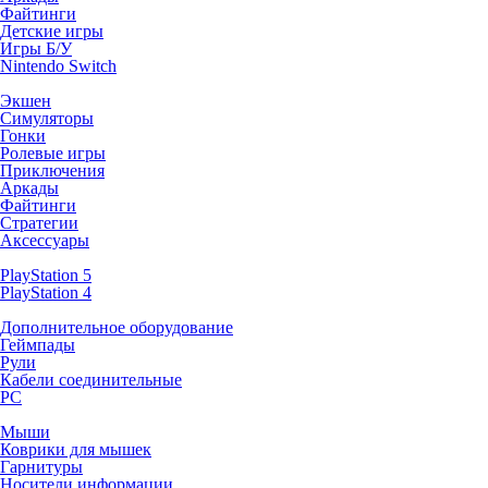
Файтинги
Детские игры
Игры Б/У
Nintendo Switch
Экшен
Симуляторы
Гонки
Ролевые игры
Приключения
Аркады
Файтинги
Стратегии
Аксессуары
PlayStation 5
PlayStation 4
Дополнительное оборудование
Геймпады
Рули
Кабели соединительные
PC
Мыши
Коврики для мышек
Гарнитуры
Носители информации