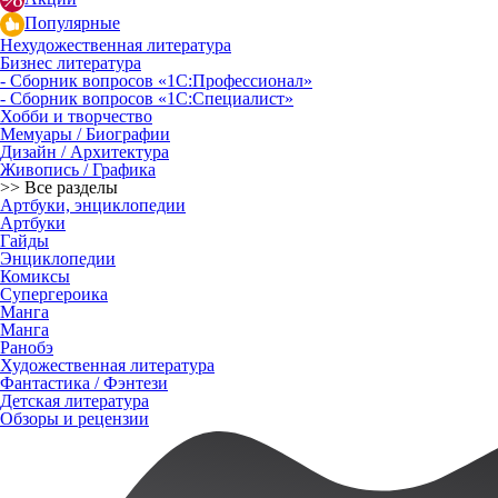
Популярные
Нехудожественная литература
Бизнес литература
- Сборник вопросов «1С:Профессионал»
- Сборник вопросов «1С:Специалист»
Хобби и творчество
Мемуары / Биографии
Дизайн / Архитектура
Живопись / Графика
>> Все разделы
Артбуки, энциклопедии
Артбуки
Гайды
Энциклопедии
Комиксы
Супергероика
Манга
Манга
Ранобэ
Художественная литература
Фантастика / Фэнтези
Детская литература
Обзоры и рецензии