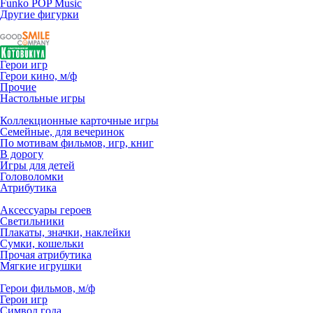
Funko POP Music
Другие фигурки
Герои игр
Герои кино, м/ф
Прочие
Настольные игры
Коллекционные карточные игры
Семейные, для вечеринок
По мотивам фильмов, игр, книг
В дорогу
Игры для детей
Головоломки
Атрибутика
Аксессуары героев
Светильники
Плакаты, значки, наклейки
Сумки, кошельки
Прочая атрибутика
Мягкие игрушки
Герои фильмов, м/ф
Герои игр
Символ года