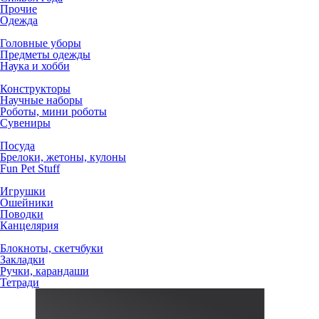
Прочие
Одежда
Головные уборы
Предметы одежды
Наука и хобби
Конструкторы
Научные наборы
Роботы, мини роботы
Сувениры
Посуда
Брелоки, жетоны, кулоны
Fun Pet Stuff
Игрушки
Ошейники
Поводки
Канцелярия
Блокноты, скетчбуки
Закладки
Ручки, карандаши
Тетради