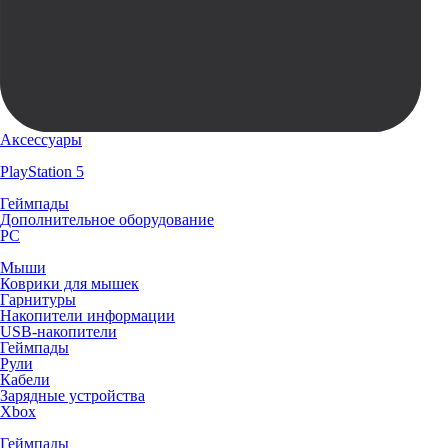
Аксессуары
PlayStation 5
Геймпады
Дополнительное оборудование
PC
Мыши
Коврики для мышек
Гарнитуры
Накопители информации
USB-накопители
Геймпады
Рули
Кабели
Зарядные устройства
Xbox
Геймпады