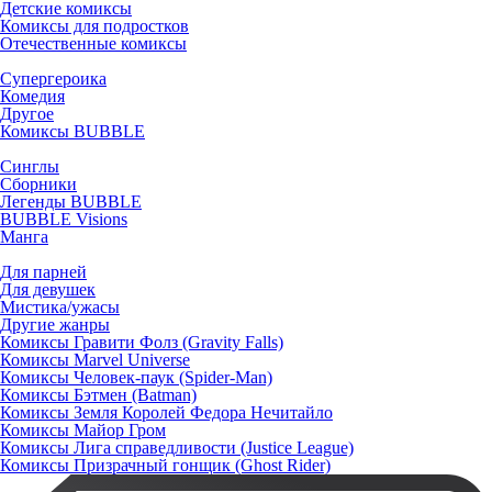
Детские комиксы
Комиксы для подростков
Отечественные комиксы
Супергероика
Комедия
Другое
Комиксы BUBBLE
Синглы
Сборники
Легенды BUBBLE
BUBBLE Visions
Манга
Для парней
Для девушек
Мистика/ужасы
Другие жанры
Комиксы Гравити Фолз (Gravity Falls)
Комиксы Marvel Universe
Комиксы Человек-паук (Spider-Man)
Комиксы Бэтмен (Batman)
Комиксы Земля Королей Федора Нечитайло
Комиксы Майор Гром
Комиксы Лига справедливости (Justice League)
Комиксы Призрачный гонщик (Ghost Rider)