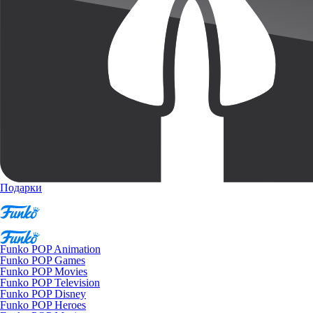
Подарки
Funko POP Animation
Funko POP Games
Funko POP Movies
Funko POP Television
Funko POP Disney
Funko POP Heroes