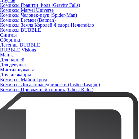
Другое
Комиксы Гравити Фолз (Gravity Falls)
Комиксы Marvel Universe
Комиксы Человек-паук (Spider-Man)
Комиксы Бэтмен (Batman)
Комиксы Земля Королей Федора Нечитайло
Комиксы BUBBLE
Синглы
Сборники
Легенды BUBBLE
BUBBLE Visions
Манга
Для парней
Для девушек
Мистика/ужасы
Другие жанры
Комиксы Майор Гром
Комиксы Лига справедливости (Justice League)
Комиксы Призрачный гонщик (Ghost Rider)