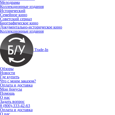
Мелодрама
Коллекционные издания
Исторический
Семейное кино
Советский сериал
Биографическое кино
Документально-историческое кино
Коллекционные издания
Trade-In
Обзоры
Новости
Где купить
Что с моим заказом?
Оплата и доставка
Мои бонусы
Помощь
О нас
Задать вопрос
8 (800)-333-42-63
Оплата и доставка
О нас