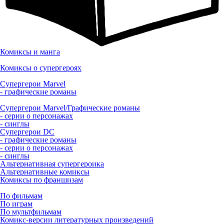
Комиксы и манга
Комиксы о супергероях
Супергерои Marvel
- графические романы
Супергерои Marvel/Графические романы
- серии о персонажах
- синглы
Супергерои DC
- графические романы
- серии о персонажах
- синглы
Альтернативная супергероика
Альтернативные комиксы
Комиксы по франшизам
По фильмам
По играм
По мультфильмам
Комикс-версии литературных произведений