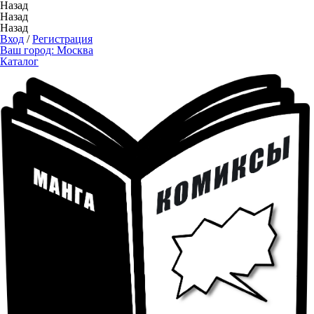
Назад
Назад
Назад
Вход
/
Регистрация
Ваш город:
Москва
Каталог