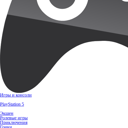
Игры и консоли
PlayStation 5
Экшен
Ролевые игры
Приключения
Гонки