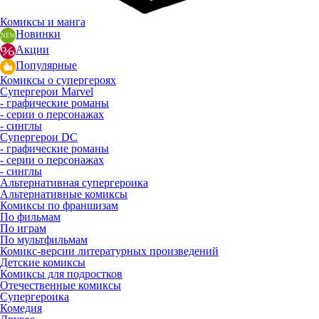
Комиксы и манга
Новинки
Акции
Популярные
Комиксы о супергероях
Супергерои Marvel
- графические романы
- серии о персонажах
- синглы
Супергерои DC
- графические романы
- серии о персонажах
- синглы
Альтернативная супергероика
Альтернативные комиксы
Комиксы по франшизам
По фильмам
По играм
По мультфильмам
Комикс-версии литературных произведений
Детские комиксы
Комиксы для подростков
Отечественные комиксы
Супергероика
Комедия