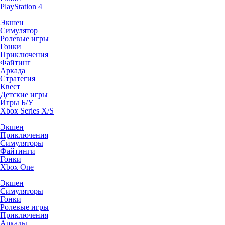
PlayStation 4
Экшен
Симулятор
Ролевые игры
Гонки
Приключения
Файтинг
Аркада
Стратегия
Квест
Детские игры
Игры Б/У
Xbox Series X/S
Экшен
Приключения
Симуляторы
Файтинги
Гонки
Xbox One
Экшен
Симуляторы
Гонки
Ролевые игры
Приключения
Аркады