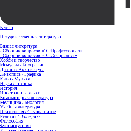
Книги
Нехудожественная литература
Бизнес литература
- Сборник вопросов «1С:Профессионал»
- Сборник вопросов «1С:Специалист»
Хобби и творчество
Мемуары / Биографии
Дизайн / Архитектура
Живопись / Графика
Кино / Музыка
Наука / Техника
История
Иностранные языки
Компьютерная литература
Медицина / Биология
Учебная литература
Психология / Саморазвитие
Религия / Эзотерика
Философия
Фотоискусство
Художественная литература