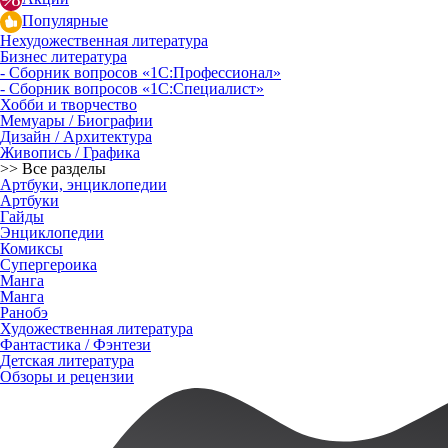
Популярные
Нехудожественная литература
Бизнес литература
- Сборник вопросов «1С:Профессионал»
- Сборник вопросов «1С:Специалист»
Хобби и творчество
Мемуары / Биографии
Дизайн / Архитектура
Живопись / Графика
>> Все разделы
Артбуки, энциклопедии
Артбуки
Гайды
Энциклопедии
Комиксы
Супергероика
Манга
Манга
Ранобэ
Художественная литература
Фантастика / Фэнтези
Детская литература
Обзоры и рецензии