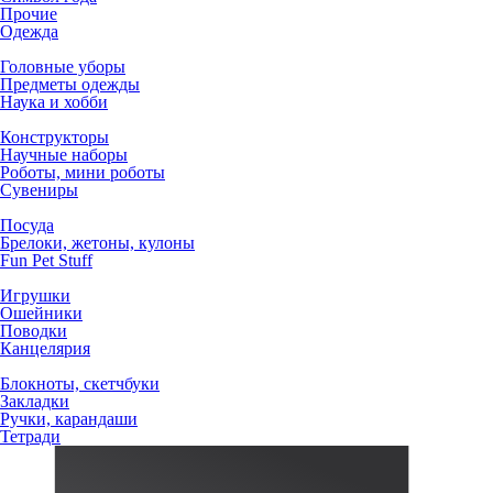
Прочие
Одежда
Головные уборы
Предметы одежды
Наука и хобби
Конструкторы
Научные наборы
Роботы, мини роботы
Сувениры
Посуда
Брелоки, жетоны, кулоны
Fun Pet Stuff
Игрушки
Ошейники
Поводки
Канцелярия
Блокноты, скетчбуки
Закладки
Ручки, карандаши
Тетради