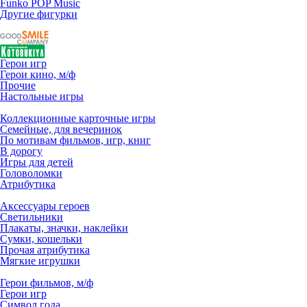
Funko POP Music
Другие фигурки
Герои игр
Герои кино, м/ф
Прочие
Настольные игры
Коллекционные карточные игры
Семейные, для вечеринок
По мотивам фильмов, игр, книг
В дорогу
Игры для детей
Головоломки
Атрибутика
Аксессуары героев
Светильники
Плакаты, значки, наклейки
Сумки, кошельки
Прочая атрибутика
Мягкие игрушки
Герои фильмов, м/ф
Герои игр
Символ года