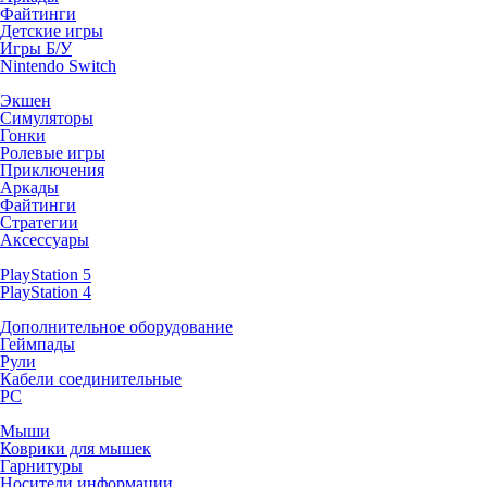
Файтинги
Детские игры
Игры Б/У
Nintendo Switch
Экшен
Симуляторы
Гонки
Ролевые игры
Приключения
Аркады
Файтинги
Стратегии
Аксессуары
PlayStation 5
PlayStation 4
Дополнительное оборудование
Геймпады
Рули
Кабели соединительные
PC
Мыши
Коврики для мышек
Гарнитуры
Носители информации