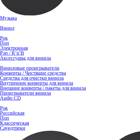
Музыка
Винил
Рок
Поп
Электронная
Рэп / R’n’B
Аксессуары для винила
Виниловые проигрыватели
Конверты / Чистящие средства
Средства для очистки винила
Внутренние конверты для винила
Внешние конверты / пакеты для винила
Проигрыватели винила
Audio CD
Рок
Российская
Поп
Классическая
Саундтреки