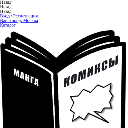
Назад
Назад
Назад
Вход
/
Регистрация
Ваш город:
Москва
Каталог