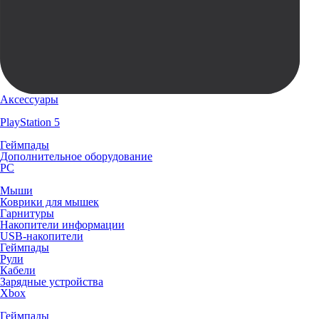
Аксессуары
PlayStation 5
Геймпады
Дополнительное оборудование
PC
Мыши
Коврики для мышек
Гарнитуры
Накопители информации
USB-накопители
Геймпады
Рули
Кабели
Зарядные устройства
Xbox
Геймпады