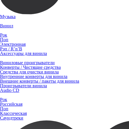
Музыка
Винил
Рок
Поп
Электронная
Рэп / R’n’B
Аксессуары для винила
Виниловые проигрыватели
Конверты / Чистящие средства
Средства для очистки винила
Внутренние конверты для винила
Внешние конверты / пакеты для винила
Проигрыватели винила
Audio CD
Рок
Российская
Поп
Классическая
Саундтреки