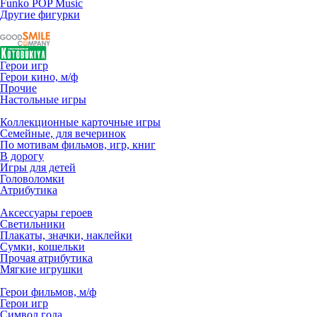
Funko POP Music
Другие фигурки
Герои игр
Герои кино, м/ф
Прочие
Настольные игры
Коллекционные карточные игры
Семейные, для вечеринок
По мотивам фильмов, игр, книг
В дорогу
Игры для детей
Головоломки
Атрибутика
Аксессуары героев
Светильники
Плакаты, значки, наклейки
Сумки, кошельки
Прочая атрибутика
Мягкие игрушки
Герои фильмов, м/ф
Герои игр
Символ года