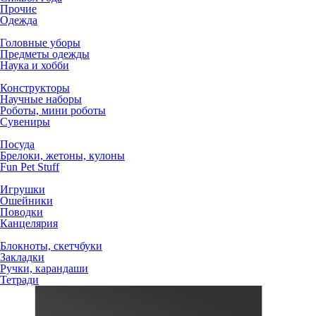
Прочие
Одежда
Головные уборы
Предметы одежды
Наука и хобби
Конструкторы
Научные наборы
Роботы, мини роботы
Сувениры
Посуда
Брелоки, жетоны, кулоны
Fun Pet Stuff
Игрушки
Ошейники
Поводки
Канцелярия
Блокноты, скетчбуки
Закладки
Ручки, карандаши
Тетради