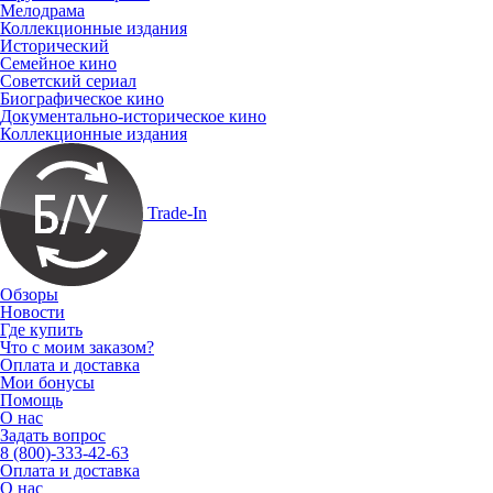
Мелодрама
Коллекционные издания
Исторический
Семейное кино
Советский сериал
Биографическое кино
Документально-историческое кино
Коллекционные издания
Trade-In
Обзоры
Новости
Где купить
Что с моим заказом?
Оплата и доставка
Мои бонусы
Помощь
О нас
Задать вопрос
8 (800)-333-42-63
Оплата и доставка
О нас