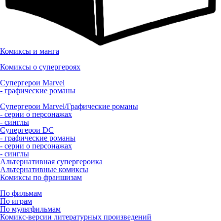
Комиксы и манга
Комиксы о супергероях
Супергерои Marvel
- графические романы
Супергерои Marvel/Графические романы
- серии о персонажах
- синглы
Супергерои DC
- графические романы
- серии о персонажах
- синглы
Альтернативная супергероика
Альтернативные комиксы
Комиксы по франшизам
По фильмам
По играм
По мультфильмам
Комикс-версии литературных произведений