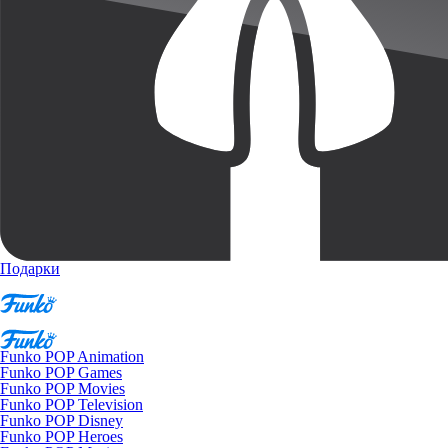
Подарки
Funko POP Animation
Funko POP Games
Funko POP Movies
Funko POP Television
Funko POP Disney
Funko POP Heroes