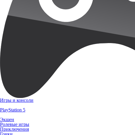
Игры и консоли
PlayStation 5
Экшен
Ролевые игры
Приключения
Гонки