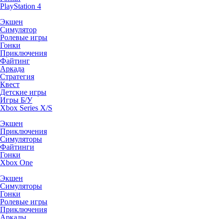
PlayStation 4
Экшен
Симулятор
Ролевые игры
Гонки
Приключения
Файтинг
Аркада
Стратегия
Квест
Детские игры
Игры Б/У
Xbox Series X/S
Экшен
Приключения
Симуляторы
Файтинги
Гонки
Xbox One
Экшен
Симуляторы
Гонки
Ролевые игры
Приключения
Аркады