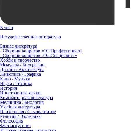
Книги
Нехудожественная литература
Бизнес литература
- Сборник вопросов «1С:Профессионал»
- Сборник вопросов «1С:Специалист»
Хобби и творчество
Мемуары / Биографии
Дизайн / Архитектура
Живопись / Графика
Кино / Музыка
Наука / Техника
История
Иностранные языки
Компьютерная литература
Медицина / Биология
Учебная литература
Психология / Саморазвитие
Религия / Эзотерика
Философия
Фотоискусство
Художественная литература