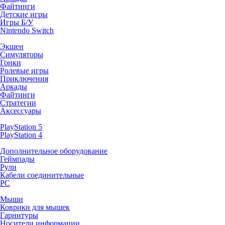
Файтинги
Детские игры
Игры Б/У
Nintendo Switch
Экшен
Симуляторы
Гонки
Ролевые игры
Приключения
Аркады
Файтинги
Стратегии
Аксессуары
PlayStation 5
PlayStation 4
Дополнительное оборудование
Геймпады
Рули
Кабели соединительные
PC
Мыши
Коврики для мышек
Гарнитуры
Носители информации