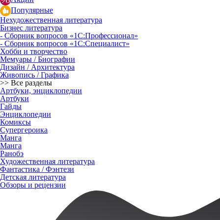
Популярные
Нехудожественная литература
Бизнес литература
- Сборник вопросов «1С:Профессионал»
- Сборник вопросов «1С:Специалист»
Хобби и творчество
Мемуары / Биографии
Дизайн / Архитектура
Живопись / Графика
>> Все разделы
Артбуки, энциклопедии
Артбуки
Гайды
Энциклопедии
Комиксы
Супергероика
Манга
Манга
Ранобэ
Художественная литература
Фантастика / Фэнтези
Детская литература
Обзоры и рецензии