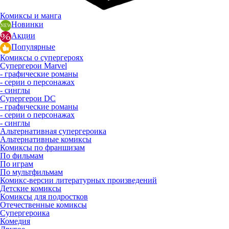
Комиксы и манга
Новинки
Акции
Популярные
Комиксы о супергероях
Супергерои Marvel
- графические романы
- серии о персонажах
- синглы
Супергерои DC
- графические романы
- серии о персонажах
- синглы
Альтернативная супергероика
Альтернативные комиксы
Комиксы по франшизам
По фильмам
По играм
По мультфильмам
Комикс-версии литературных произведений
Детские комиксы
Комиксы для подростков
Отечественные комиксы
Супергероика
Комедия