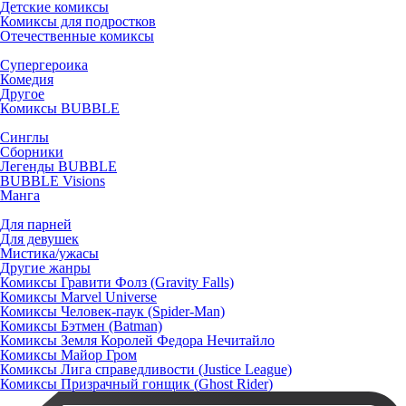
Детские комиксы
Комиксы для подростков
Отечественные комиксы
Супергероика
Комедия
Другое
Комиксы BUBBLE
Синглы
Сборники
Легенды BUBBLE
BUBBLE Visions
Манга
Для парней
Для девушек
Мистика/ужасы
Другие жанры
Комиксы Гравити Фолз (Gravity Falls)
Комиксы Marvel Universe
Комиксы Человек-паук (Spider-Man)
Комиксы Бэтмен (Batman)
Комиксы Земля Королей Федора Нечитайло
Комиксы Майор Гром
Комиксы Лига справедливости (Justice League)
Комиксы Призрачный гонщик (Ghost Rider)