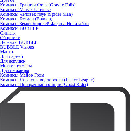
Другое
Комиксы Гравити Фолз (Gravity Falls)
Комиксы Marvel Universe
Комиксы Человек-паук (Spider-Man)
Комиксы Бэтмен (Batman)
Комиксы Земля Королей Федора Нечитайло
Комиксы BUBBLE
Синглы
Сборники
Легенды BUBBLE
BUBBLE Visions
Манга
Для парней
Для девушек
Мистика/ужасы
Другие жанры
Комиксы Майор Гром
Комиксы Лига справедливости (Justice League)
Комиксы Призрачный гонщик (Ghost Rider)