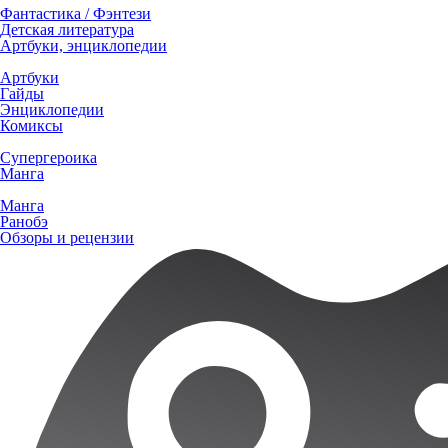
Фантастика / Фэнтези
Детская литература
Артбуки, энциклопедии
Артбуки
Гайды
Энциклопедии
Комиксы
Супергероика
Манга
Манга
Ранобэ
Обзоры и рецензии