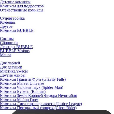
Детские комиксы
Комиксы для подростков
Отечественные комиксы
Супергероика
Комедия
Другое
Комиксы BUBBLE
Синглы
Сборники
Легенды BUBBLE
BUBBLE Visions
Манга
Для парней
Для девушек
Мистика/ужасы
Другие жанры
Комиксы Гравити Фолз (Gravity Falls)
Комиксы Marvel Universe
Комиксы Человек-паук (Spider-Man)
Комиксы Бэтмен (Batman)
Комиксы Земля Королей Федора Нечитайло
Комиксы Майор Гром
Комиксы Лига справедливости (Justice League)
Комиксы Призрачный гонщик (Ghost Rider)