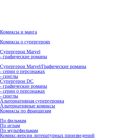
Комиксы и манга
Комиксы о супергероях
Супергерои Marvel
- графические романы
Супергерои Marvel/Графические романы
- серии о персонажах
- синглы
Супергерои DC
- графические романы
- серии о персонажах
- синглы
Альтернативная супергероика
Альтернативные комиксы
Комиксы по франшизам
По фильмам
По играм
По мультфильмам
Комикс-версии литературных произведений